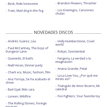
Brandon Flowers, Thrasher
Beck, Ride lonesome
Los Enemigos, Canciones
Train, Mad dog in the fog
chulas
NOVEDADES DISCOS
Andrés Suárez, Lúa
Holly Humberstone, Cruel
world
Paul McCartney, The boys of
Dungeon Lane
Robyn, Sexistential
Quevedo, El baifo
Fangoria, La verdad o la
imaginación
Niall Horan, Dinner party
Ariana Grande, Petal
Charli xcx, Music, fashion, film
La La Love You, ¿Por qué me
miráis así?
Ana Torroja, Se ha acabado el
show
Triángulo de Amor Bizarro, Mi
catedral
Bad Gyal, Más cara
Foo Fighters, Your favorite toy
Loreen, Wildfire
The Rolling Stones, Foreign
tongues