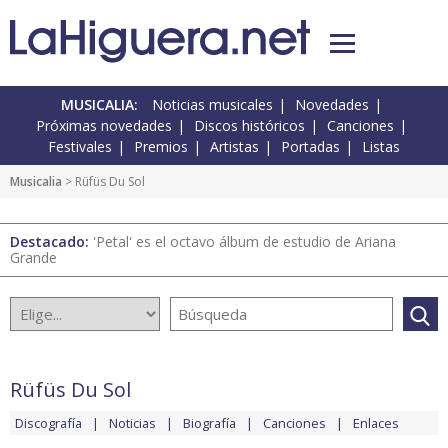
MUSICALIA:
Noticias musicales
Novedades
Próximas novedades
Discos históricos
Canciones
Festivales
Premios
Artistas
Portadas
Listas
Musicalia
> Rüfüs Du Sol
Destacado:
'Petal' es el octavo álbum de estudio de Ariana
Grande
Rüfüs Du Sol
Discografía
Noticias
Biografía
Canciones
Enlaces