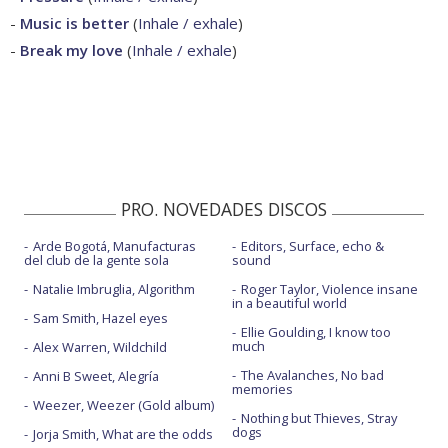
-
Music is better
(
Inhale / exhale
)
-
Break my love
(
Inhale / exhale
)
PRO. NOVEDADES DISCOS
Arde Bogotá, Manufacturas
Editors, Surface, echo &
del club de la gente sola
sound
Natalie Imbruglia, Algorithm
Roger Taylor, Violence insane
in a beautiful world
Sam Smith, Hazel eyes
Ellie Goulding, I know too
much
Alex Warren, Wildchild
The Avalanches, No bad
Anni B Sweet, Alegría
memories
Weezer, Weezer (Gold album)
Nothing but Thieves, Stray
dogs
Jorja Smith, What are the odds