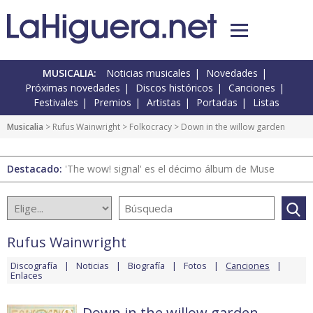
MUSICALIA:
Noticias musicales
Novedades
Próximas novedades
Discos históricos
Canciones
Festivales
Premios
Artistas
Portadas
Listas
Musicalia
>
Rufus Wainwright
>
Folkocracy
> Down in the willow garden
Destacado:
'The wow! signal' es el décimo álbum de Muse
Rufus Wainwright
Discografía
Noticias
Biografía
Fotos
Canciones
Enlaces
Down in the willow garden