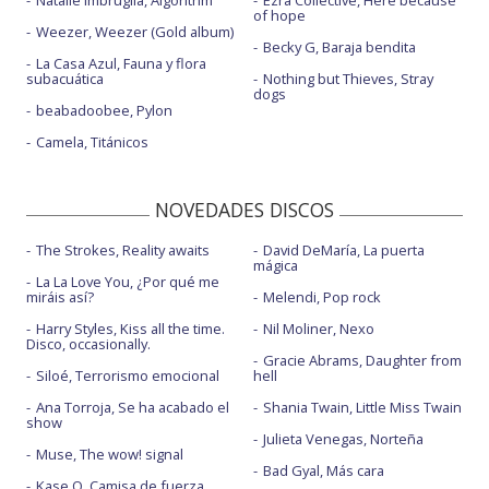
Natalie Imbruglia, Algorithm
Ezra Collective, Here because
of hope
Weezer, Weezer (Gold album)
Becky G, Baraja bendita
La Casa Azul, Fauna y flora
subacuática
Nothing but Thieves, Stray
dogs
beabadoobee, Pylon
Camela, Titánicos
NOVEDADES DISCOS
The Strokes, Reality awaits
David DeMaría, La puerta
mágica
La La Love You, ¿Por qué me
miráis así?
Melendi, Pop rock
Harry Styles, Kiss all the time.
Nil Moliner, Nexo
Disco, occasionally.
Gracie Abrams, Daughter from
Siloé, Terrorismo emocional
hell
Ana Torroja, Se ha acabado el
Shania Twain, Little Miss Twain
show
Julieta Venegas, Norteña
Muse, The wow! signal
Bad Gyal, Más cara
Kase.O, Camisa de fuerza