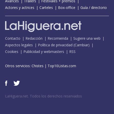
Avances
Tráilers
Festivales + premios
Actores y actrices
Carteles
Box-office
Guía / directorio
Contacto
Redacción
Recomienda
Sugiere una web
Aspectos legales
Política de privacidad
(
Cambiar
)
Cookies
Publicidad y webmasters
RSS
Otros servicios:
Chistes
|
Top10Listas.com
LaHiguera.net. Todos los derechos reservados