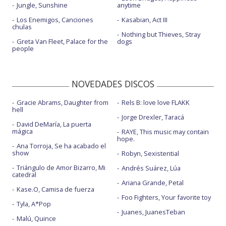
Jungle, Sunshine
anytime
Los Enemigos, Canciones
Kasabian, Act III
chulas
Nothing but Thieves, Stray
Greta Van Fleet, Palace for the
dogs
people
NOVEDADES DISCOS
Gracie Abrams, Daughter from
Rels B: love love FLAKK
hell
Jorge Drexler, Taracá
David DeMaría, La puerta
mágica
RAYE, This music may contain
hope.
Ana Torroja, Se ha acabado el
show
Robyn, Sexistential
Triángulo de Amor Bizarro, Mi
Andrés Suárez, Lúa
catedral
Ariana Grande, Petal
Kase.O, Camisa de fuerza
Foo Fighters, Your favorite toy
Tyla, A*Pop
Juanes, JuanesTeban
Malú, Quince