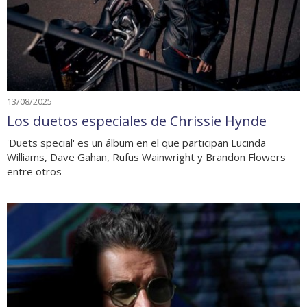
13/08/2025
Los duetos especiales de Chrissie Hynde
'Duets special' es un álbum en el que participan Lucinda
Williams, Dave Gahan, Rufus Wainwright y Brandon Flowers
entre otros