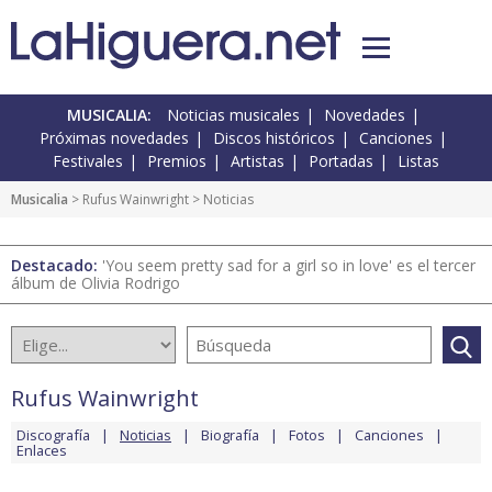
MUSICALIA:
Noticias musicales
Novedades
Próximas novedades
Discos históricos
Canciones
Festivales
Premios
Artistas
Portadas
Listas
Musicalia
>
Rufus Wainwright
> Noticias
Destacado:
'You seem pretty sad for a girl so in love' es el tercer
álbum de Olivia Rodrigo
Rufus Wainwright
Discografía
Noticias
Biografía
Fotos
Canciones
Enlaces