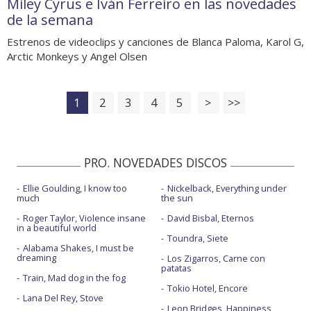
Miley Cyrus e Iván Ferreiro en las novedades
de la semana
Estrenos de videoclips y canciones de Blanca Paloma, Karol G,
Arctic Monkeys y Angel Olsen
1
2
3
4
5
>
>>
PRO. NOVEDADES DISCOS
Ellie Goulding, I know too
Nickelback, Everything under
much
the sun
Roger Taylor, Violence insane
David Bisbal, Eternos
in a beautiful world
Toundra, Siete
Alabama Shakes, I must be
dreaming
Los Zigarros, Carne con
patatas
Train, Mad dog in the fog
Tokio Hotel, Encore
Lana Del Rey, Stove
Leon Bridges, Happiness