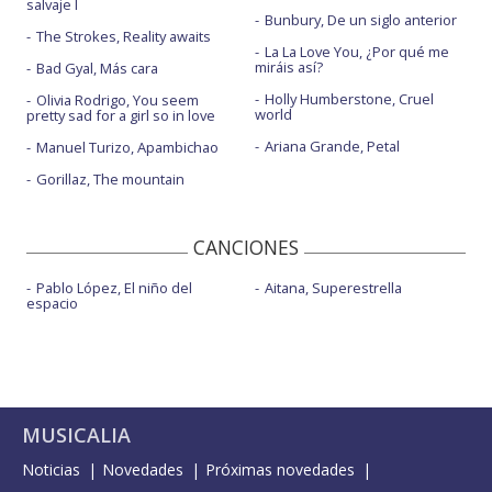
salvaje I
Bunbury, De un siglo anterior
The Strokes, Reality awaits
La La Love You, ¿Por qué me
miráis así?
Bad Gyal, Más cara
Holly Humberstone, Cruel
Olivia Rodrigo, You seem
world
pretty sad for a girl so in love
Ariana Grande, Petal
Manuel Turizo, Apambichao
Gorillaz, The mountain
CANCIONES
Pablo López, El niño del
Aitana, Superestrella
espacio
MUSICALIA
Noticias
Novedades
Próximas novedades