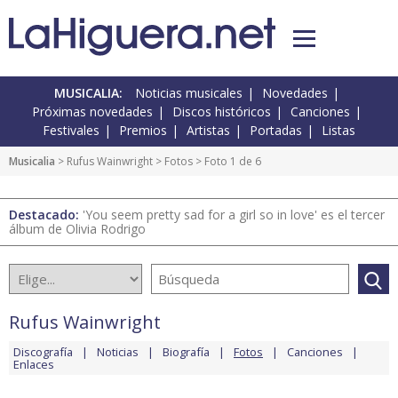
MUSICALIA:
Noticias musicales
Novedades
Próximas novedades
Discos históricos
Canciones
Festivales
Premios
Artistas
Portadas
Listas
Musicalia
>
Rufus Wainwright
>
Fotos
> Foto 1 de 6
Destacado:
'You seem pretty sad for a girl so in love' es el tercer
álbum de Olivia Rodrigo
Rufus Wainwright
Discografía
Noticias
Biografía
Fotos
Canciones
Enlaces