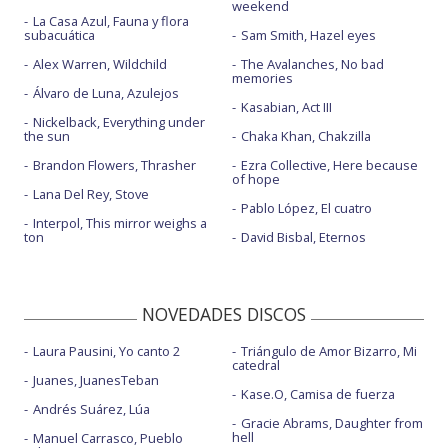
weekend
La Casa Azul, Fauna y flora
subacuática
Sam Smith, Hazel eyes
Alex Warren, Wildchild
The Avalanches, No bad
memories
Álvaro de Luna, Azulejos
Kasabian, Act III
Nickelback, Everything under
the sun
Chaka Khan, Chakzilla
Brandon Flowers, Thrasher
Ezra Collective, Here because
of hope
Lana Del Rey, Stove
Pablo López, El cuatro
Interpol, This mirror weighs a
ton
David Bisbal, Eternos
NOVEDADES DISCOS
Laura Pausini, Yo canto 2
Triángulo de Amor Bizarro, Mi
catedral
Juanes, JuanesTeban
Kase.O, Camisa de fuerza
Andrés Suárez, Lúa
Gracie Abrams, Daughter from
hell
Manuel Carrasco, Pueblo