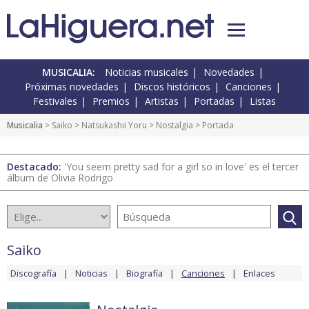
MUSICALIA:
Noticias musicales
Novedades
Próximas novedades
Discos históricos
Canciones
Festivales
Premios
Artistas
Portadas
Listas
Musicalia
>
Saiko
>
Natsukashii Yoru
>
Nostalgia
> Portada
Destacado:
'You seem pretty sad for a girl so in love' es el tercer
álbum de Olivia Rodrigo
Saiko
Discografía
Noticias
Biografía
Canciones
Enlaces