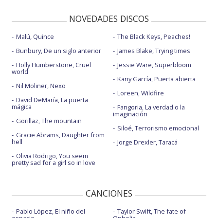
NOVEDADES DISCOS
Malú, Quince
The Black Keys, Peaches!
Bunbury, De un siglo anterior
James Blake, Trying times
Holly Humberstone, Cruel
Jessie Ware, Superbloom
world
Kany García, Puerta abierta
Nil Moliner, Nexo
Loreen, Wildfire
David DeMaría, La puerta
mágica
Fangoria, La verdad o la
imaginación
Gorillaz, The mountain
Siloé, Terrorismo emocional
Gracie Abrams, Daughter from
hell
Jorge Drexler, Taracá
Olivia Rodrigo, You seem
pretty sad for a girl so in love
CANCIONES
Pablo López, El niño del
Taylor Swift, The fate of
espacio
Ophelia