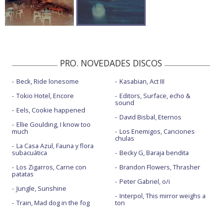
PRO. NOVEDADES DISCOS
Beck, Ride lonesome
Kasabian, Act III
Tokio Hotel, Encore
Editors, Surface, echo &
sound
Eels, Cookie happened
David Bisbal, Eternos
Ellie Goulding, I know too
much
Los Enemigos, Canciones
chulas
La Casa Azul, Fauna y flora
subacuática
Becky G, Baraja bendita
Los Zigarros, Carne con
Brandon Flowers, Thrasher
patatas
Peter Gabriel, o/i
Jungle, Sunshine
Interpol, This mirror weighs a
Train, Mad dog in the fog
ton