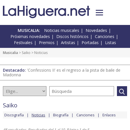
MUSICALIA:
Noticias musicales
Novedades
Próximas novedades
Discos históricos
Canciones
Festivales
Premios
Artistas
Portadas
Listas
Musicalia
>
Saiko
> Noticias
Destacado:
'Confessions II' es el regreso a la pista de baile de
Madonna
Saiko
Discografía
Noticias
Biografía
Canciones
Enlaces
48 resultados. Resultados del 1 al 10. Página 1 de 5