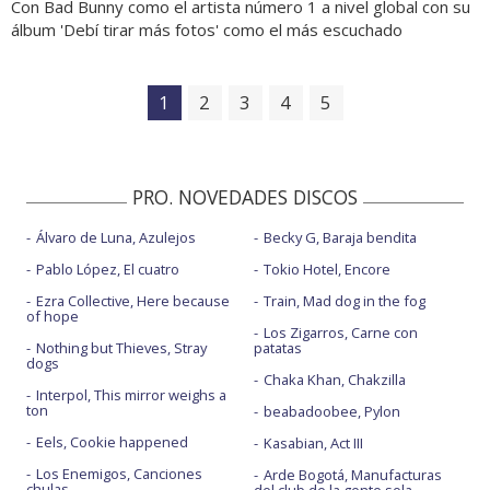
Con Bad Bunny como el artista número 1 a nivel global con su
álbum 'Debí tirar más fotos' como el más escuchado
1
2
3
4
5
PRO. NOVEDADES DISCOS
Álvaro de Luna, Azulejos
Becky G, Baraja bendita
Pablo López, El cuatro
Tokio Hotel, Encore
Ezra Collective, Here because
Train, Mad dog in the fog
of hope
Los Zigarros, Carne con
Nothing but Thieves, Stray
patatas
dogs
Chaka Khan, Chakzilla
Interpol, This mirror weighs a
ton
beabadoobee, Pylon
Eels, Cookie happened
Kasabian, Act III
Los Enemigos, Canciones
Arde Bogotá, Manufacturas
chulas
del club de la gente sola