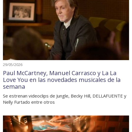
29/05/2026
Paul McCartney, Manuel Carrasco y La La
Love You en las novedades musicales de la
semana
Se estrenan videoclips de Jungle, Becky Hill, DELLAFUENTE y
Nelly Furtado entre otros