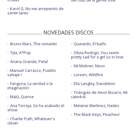
Karol G, No me arrepiento de
sentir tanto
NOVEDADES DISCOS
Bruno Mars, The romantic
Quevedo, El baifo
Tyla, A*Pop
Olivia Rodrigo, You seem
pretty sad for a girl so in love
Ariana Grande, Petal
Nil Moliner, Nexo
Manuel Carrasco, Pueblo
salvaje I
Loreen, Wildfire
Fangoria, La verdad o la
Ella Langley, Dandelion
imaginación
Triángulo de Amor Bizarro, Mi
Malú, Quince
catedral
Ana Torroja, Se ha acabado el
Melanie Martinez, Hades
show
The Black Keys, Peaches!
Charlie Puth, Whatever's
clever