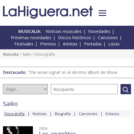
MUSICALIA:
Noticias musicales
Novedades
Próximas novedades
Discos históricos
Canciones
Festivales
Premios
Artistas
Portadas
Listas
Musicalia
>
Saiko
> Discografía
Destacado:
'The wow! signal' es el décimo álbum de Muse
Saiko
Discografía
Noticias
Biografía
Canciones
Enlaces
2026
Los angelitos