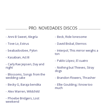
PRO. NOVEDADES DISCOS
Anni B Sweet, Alegría
Beck, Ride lonesome
Tove Lo, Estrus
David Bisbal, Eternos
beabadoobee, Pylon
Interpol, This mirror weighs a
ton
Kasabian, Act III
Pablo López, El cuatro
Carly Rae Jepsen, Day and
night
Nothing but Thieves, Stray
dogs
Blossoms, Songs from the
wedding cake
Brandon Flowers, Thrasher
Becky G, Baraja bendita
Ellie Goulding, I know too
much
Alex Warren, Wildchild
Phoebe Bridgers, Lost
weekend