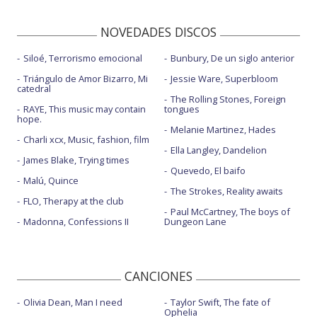
NOVEDADES DISCOS
Siloé, Terrorismo emocional
Bunbury, De un siglo anterior
Triángulo de Amor Bizarro, Mi
Jessie Ware, Superbloom
catedral
The Rolling Stones, Foreign
RAYE, This music may contain
tongues
hope.
Melanie Martinez, Hades
Charli xcx, Music, fashion, film
Ella Langley, Dandelion
James Blake, Trying times
Quevedo, El baifo
Malú, Quince
The Strokes, Reality awaits
FLO, Therapy at the club
Paul McCartney, The boys of
Madonna, Confessions II
Dungeon Lane
CANCIONES
Olivia Dean, Man I need
Taylor Swift, The fate of
Ophelia