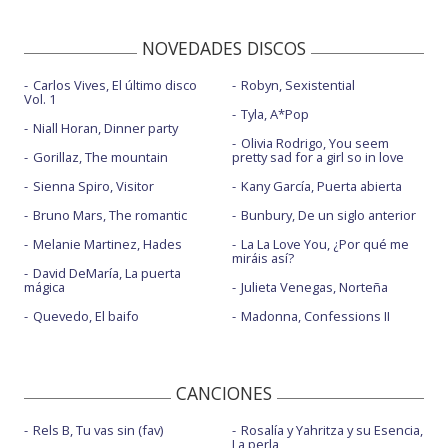
NOVEDADES DISCOS
Carlos Vives, El último disco
Robyn, Sexistential
Vol. 1
Tyla, A*Pop
Niall Horan, Dinner party
Olivia Rodrigo, You seem
Gorillaz, The mountain
pretty sad for a girl so in love
Sienna Spiro, Visitor
Kany García, Puerta abierta
Bruno Mars, The romantic
Bunbury, De un siglo anterior
Melanie Martinez, Hades
La La Love You, ¿Por qué me
miráis así?
David DeMaría, La puerta
mágica
Julieta Venegas, Norteña
Quevedo, El baifo
Madonna, Confessions II
CANCIONES
Rels B, Tu vas sin (fav)
Rosalía y Yahritza y su Esencia,
La perla