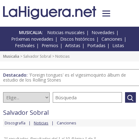
MUSICALIA:
Noticias musicales
Novedades
Próximas novedades
Discos históricos
Canciones
Festivales
Premios
Artistas
Portadas
Listas
Musicalia
>
Salvador Sobral
> Noticias
Destacado:
'Foreign tongues' es el vigesimoquinto álbum de
estudio de los Rolling Stones
Salvador Sobral
Discografía
Noticias
Canciones
21 resultados. Resultados del 1 al 10. Página 1 de 3