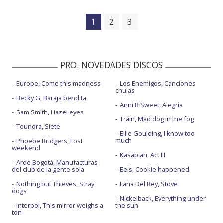
1
2
3
PRO. NOVEDADES DISCOS
Europe, Come this madness
Los Enemigos, Canciones
chulas
Becky G, Baraja bendita
Anni B Sweet, Alegría
Sam Smith, Hazel eyes
Train, Mad dog in the fog
Toundra, Siete
Ellie Goulding, I know too
much
Phoebe Bridgers, Lost
weekend
Kasabian, Act III
Arde Bogotá, Manufacturas
del club de la gente sola
Eels, Cookie happened
Nothing but Thieves, Stray
Lana Del Rey, Stove
dogs
Nickelback, Everything under
Interpol, This mirror weighs a
the sun
ton