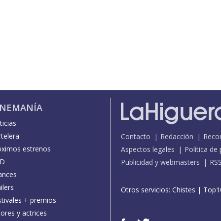
INEMANÍA
icias
telera
Contacto
Redacción
Reco
óximos estrenos
Aspectos legales
Política de
D
Publicidad y webmasters
RS
ances
ilers
Otros servicios:
Chistes
|
Top1
stivales + premios
ores y actrices