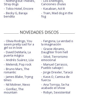
Nothing but Thieves,
Los Enemigos,
Stray dogs
Canciones chulas
Tokio Hotel, Encore
Kasabian, Act III
Becky G, Baraja
Train, Mad dog in the
bendita
fog
NOVEDADES DISCOS
Olivia Rodrigo, You
Fangoria, La verdad o
seem pretty sad for a
la imaginación
girl so in love
Gracie Abrams,
David DeMaría, La
Daughter from hell
puerta mágica
Siloé, Terrorismo
Andrés Suárez, Lúa
emocional
Melendi, Pop rock
Manuel Carrasco,
Pueblo salvaje I
Bruno Mars, The
romantic
Jorge Drexler, Taracá
James Blake, Trying
Kase.O, Camisa de
times
fuerza
Nil Moliner, Nexo
Ana Torroja, Se ha
acabado el show
Gorillaz, The
mountain
Robyn, Sexistential