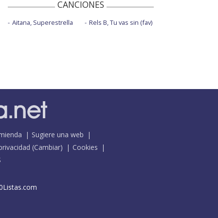
CANCIONES
Aitana, Superestrella
Rels B, Tu vas sin (fav)
mienda
Sugiere una web
 privacidad
(
Cambiar
)
Cookies
S
0Listas.com