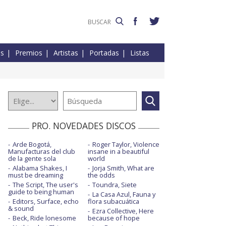
es
Premios
Artistas
Portadas
Listas
PRO. NOVEDADES DISCOS
Arde Bogotá,
Roger Taylor, Violence
Manufacturas del club
insane in a beautiful
de la gente sola
world
Alabama Shakes, I
Jorja Smith, What are
must be dreaming
the odds
The Script, The user's
Toundra, Siete
guide to being human
La Casa Azul, Fauna y
Editors, Surface, echo
flora subacuática
& sound
Ezra Collective, Here
Beck, Ride lonesome
because of hope