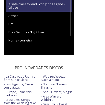
A safe place to land - con John Legend -
Village
Armor
Fire
Fire - Saturday Night Live
Home - con letra
Saint honesty - Saturday Night Live
Still crying
PRO. NOVEDADES DISCOS
La Casa Azul, Fauna y
Weezer, Weezer
flora subacuática
(Gold album)
Los Zigarros, Carne
Brandon Flowers,
con patatas
Thrasher
Europe, Come this
Anni B Sweet, Alegría
madness
Alex Warren,
Blossoms, Songs
Wildchild
from the wedding cake
Sam Smith, Hazel