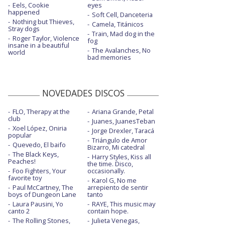
Eels, Cookie
eyes
happened
Soft Cell, Danceteria
Nothing but Thieves,
Camela, Titánicos
Stray dogs
Train, Mad dog in the
Roger Taylor, Violence
fog
insane in a beautiful
The Avalanches, No
world
bad memories
NOVEDADES DISCOS
FLO, Therapy at the
Ariana Grande, Petal
club
Juanes, JuanesTeban
Xoel López, Oniria
Jorge Drexler, Taracá
popular
Triángulo de Amor
Quevedo, El baifo
Bizarro, Mi catedral
The Black Keys,
Harry Styles, Kiss all
Peaches!
the time. Disco,
Foo Fighters, Your
occasionally.
favorite toy
Karol G, No me
Paul McCartney, The
arrepiento de sentir
boys of Dungeon Lane
tanto
Laura Pausini, Yo
RAYE, This music may
canto 2
contain hope.
The Rolling Stones,
Julieta Venegas,