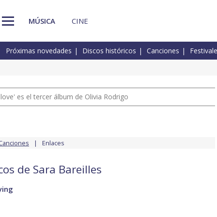
MÚSICA
CINE
Próximas novedades
Discos históricos
Canciones
Festival
 love' es el tercer álbum de Olivia Rodrigo
Canciones
Enlaces
cos de Sara Bareilles
rying