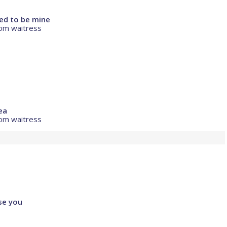
sed to be mine
rom waitress
ea
rom waitress
ose you