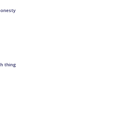
 honesty
ch thing