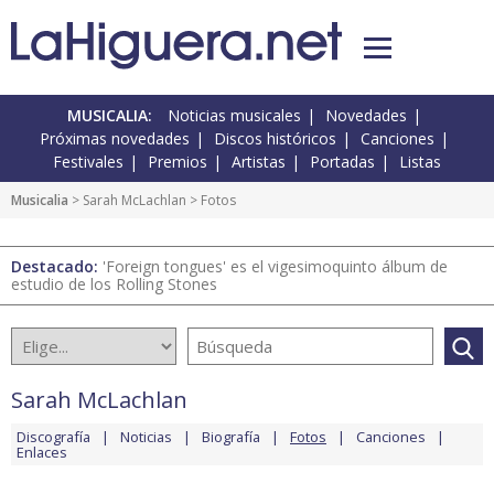
MUSICALIA:
Noticias musicales
Novedades
Próximas novedades
Discos históricos
Canciones
Festivales
Premios
Artistas
Portadas
Listas
Musicalia
>
Sarah McLachlan
> Fotos
Destacado:
'Foreign tongues' es el vigesimoquinto álbum de
estudio de los Rolling Stones
Sarah McLachlan
Discografía
Noticias
Biografía
Fotos
Canciones
Enlaces