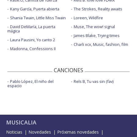
Kany García, Puerta abierta
The Strokes, Reality awaits
Shania Twain, Little Miss Twain
Loreen, Wildfire
David DeMaría, La puerta
Muse, The wow! signal
mágica
James Blake, Trying times
Laura Pausini, Yo canto 2
Charli xcx, Music, fashion, film
Madonna, Confessions II
CANCIONES
Pablo López, El niño del
Rels B, Tu vas sin (fav)
espacio
MUSICALIA
Noticias
Novedades
Próximas novedades