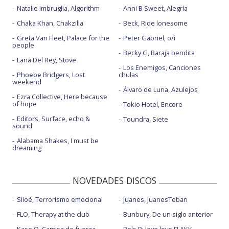
Natalie Imbruglia, Algorithm
Anni B Sweet, Alegría
Chaka Khan, Chakzilla
Beck, Ride lonesome
Greta Van Fleet, Palace for the
Peter Gabriel, o/i
people
Becky G, Baraja bendita
Lana Del Rey, Stove
Los Enemigos, Canciones
Phoebe Bridgers, Lost
chulas
weekend
Álvaro de Luna, Azulejos
Ezra Collective, Here because
of hope
Tokio Hotel, Encore
Editors, Surface, echo &
Toundra, Siete
sound
Alabama Shakes, I must be
dreaming
NOVEDADES DISCOS
Siloé, Terrorismo emocional
Juanes, JuanesTeban
FLO, Therapy at the club
Bunbury, De un siglo anterior
Kase.O, Camisa de fuerza
Rels B: love love FLAKK