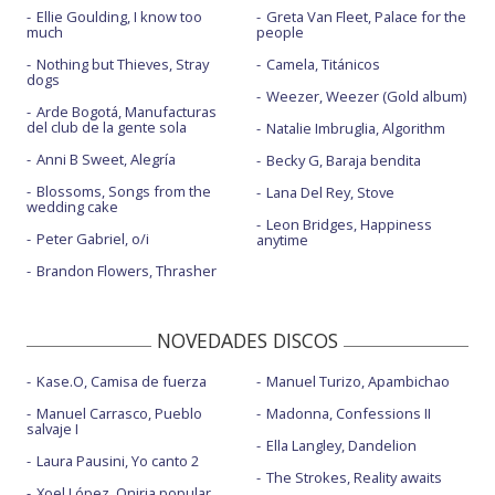
Ellie Goulding, I know too
Greta Van Fleet, Palace for the
much
people
Nothing but Thieves, Stray
Camela, Titánicos
dogs
Weezer, Weezer (Gold album)
Arde Bogotá, Manufacturas
del club de la gente sola
Natalie Imbruglia, Algorithm
Anni B Sweet, Alegría
Becky G, Baraja bendita
Blossoms, Songs from the
Lana Del Rey, Stove
wedding cake
Leon Bridges, Happiness
Peter Gabriel, o/i
anytime
Brandon Flowers, Thrasher
NOVEDADES DISCOS
Kase.O, Camisa de fuerza
Manuel Turizo, Apambichao
Manuel Carrasco, Pueblo
Madonna, Confessions II
salvaje I
Ella Langley, Dandelion
Laura Pausini, Yo canto 2
The Strokes, Reality awaits
Xoel López, Oniria popular