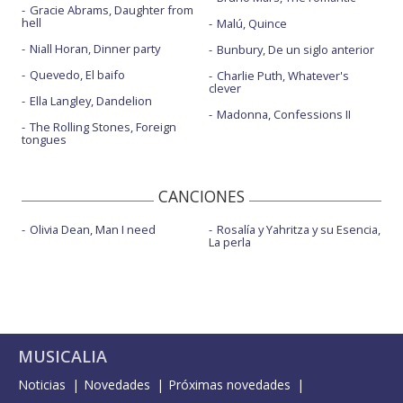
Gracie Abrams, Daughter from
hell
Malú, Quince
Niall Horan, Dinner party
Bunbury, De un siglo anterior
Quevedo, El baifo
Charlie Puth, Whatever's
clever
Ella Langley, Dandelion
Madonna, Confessions II
The Rolling Stones, Foreign
tongues
CANCIONES
Olivia Dean, Man I need
Rosalía y Yahritza y su Esencia,
La perla
MUSICALIA
Noticias
Novedades
Próximas novedades