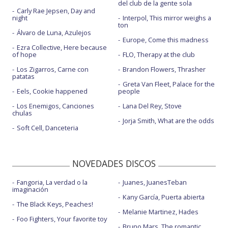
del club de la gente sola
Carly Rae Jepsen, Day and
night
Interpol, This mirror weighs a
ton
Álvaro de Luna, Azulejos
Europe, Come this madness
Ezra Collective, Here because
of hope
FLO, Therapy at the club
Los Zigarros, Carne con
Brandon Flowers, Thrasher
patatas
Greta Van Fleet, Palace for the
Eels, Cookie happened
people
Los Enemigos, Canciones
Lana Del Rey, Stove
chulas
Jorja Smith, What are the odds
Soft Cell, Danceteria
NOVEDADES DISCOS
Fangoria, La verdad o la
Juanes, JuanesTeban
imaginación
Kany García, Puerta abierta
The Black Keys, Peaches!
Melanie Martinez, Hades
Foo Fighters, Your favorite toy
Bruno Mars, The romantic