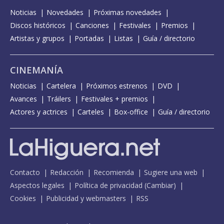
Up - con Inna
Noticias
Novedades
Próximas novedades
Discos históricos
When it comes to you
Canciones
Festivales
Premios
Artistas y grupos
Portadas
Listas
Guía / directorio
CINEMANÍA
Noticias
Cartelera
Próximos estrenos
DVD
Avances
Tráilers
Festivales + premios
Actores y actrices
Carteles
Box-office
Guía / directorio
Contacto
Redacción
Recomienda
Sugiere una web
Aspectos legales
Política de privacidad
(
Cambiar
)
Cookies
Publicidad y webmasters
RSS