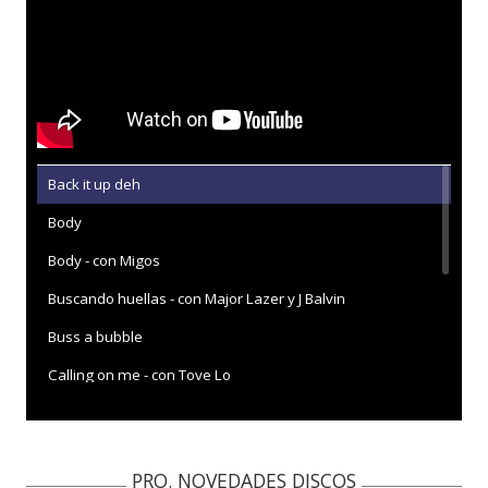
Back it up deh
Body
Body - con Migos
Buscando huellas - con Major Lazer y J Balvin
Buss a bubble
Calling on me - con Tove Lo
Calling on me - con Tove Lo - con la letra
Contra la pared - con J Balvin
PRO. NOVEDADES DISCOS