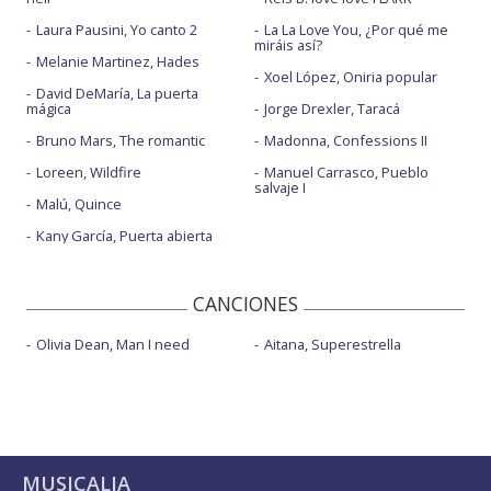
Mad love - con David Guetta y Becky G
Laura Pausini, Yo canto 2
La La Love You, ¿Por qué me
miráis así?
Naked truth - con Jhené Aiko
Melanie Martinez, Hades
Xoel López, Oniria popular
No lie - con Dua Lipa
David DeMaría, La puerta
mágica
Jorge Drexler, Taracá
Only fanz - con Ty Dolla $ign
Bruno Mars, The romantic
Madonna, Confessions II
Pues - con R3HAB y Luis Fonsi
Loreen, Wildfire
Manuel Carrasco, Pueblo
salvaje I
Ready for the ride - con Stalk Ashley
Malú, Quince
Kany García, Puerta abierta
Rockabye - con Clean Bandit y Anne-Marie
Rolling - con Shenseea
CANCIONES
Shot & wine - con Stefflon Don
Olivia Dean, Man I need
Aitana, Superestrella
Shot & Wine - con Stefflon Don - con la letra
Suh mi high
Tek weh yuh heart - con Tory Lanez
Tip pon it - con Major Lazer
MUSICALIA