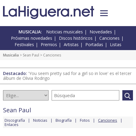
MUSICALIA:
Noticias musicales
Novedades
Próximas novedades
Discos históricos
Canciones
Festivales
Premios
Artistas
Portadas
Listas
Musicalia
>
Sean Paul
> Canciones
Destacado:
'You seem pretty sad for a girl so in love' es el tercer
álbum de Olivia Rodrigo
Sean Paul
Discografía
Noticias
Biografía
Fotos
Canciones
Enlaces