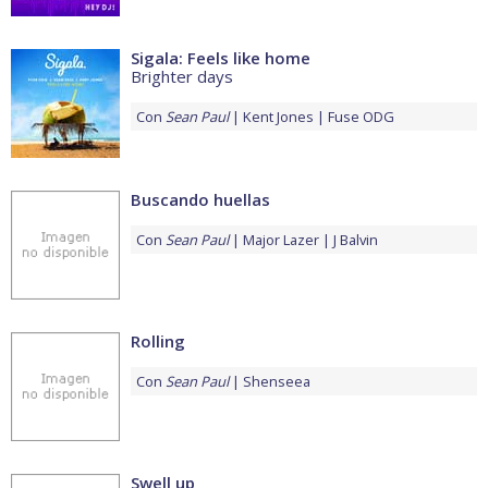
Sigala: Feels like home
Brighter days
Con
Sean Paul
Kent Jones
Fuse ODG
Buscando huellas
Con
Sean Paul
Major Lazer
J Balvin
Rolling
Con
Sean Paul
Shenseea
Swell up