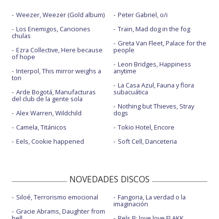
Contra la pared - con J Balvin - con la letra
Weezer, Weezer (Gold album)
Peter Gabriel, o/i
Contra la pared - con J Balvin - vertical
Los Enemigos, Canciones
Train, Mad dog in the fog
Crick neck - con Chi Ching Ching
chulas
Greta Van Fleet, Palace for the
Ezra Collective, Here because
people
Dancing on dangerous - con Imanbek y Sofia Reyes
of hope
Leon Bridges, Happiness
Dynamite - con Sia
Interpol, This mirror weighs a
anytime
ton
La Casa Azul, Fauna y flora
Fuego - con DJ Snake, Anitta y Tainy
Arde Bogotá, Manufacturas
subacuática
del club de la gente sola
Go down deh - con Spice y Shaggy
Nothing but Thieves, Stray
Alex Warren, Wildchild
dogs
Gyalis Pro - con Alkaline
Camela, Titánicos
Tokio Hotel, Encore
Hair - con Little Mix
Eels, Cookie happened
Soft Cell, Danceteria
Hey DJ - con CNCO y Meghan Trainor
How we do it - con Pia Mia
NOVEDADES DISCOS
Lento - Tainy, Mozart La Para & Cazzu
Siloé, Terrorismo emocional
Fangoria, La verdad o la
imaginación
Light my fire - con Gwen Stefani y Shenseea
Gracie Abrams, Daughter from
hell
Rels B: love love FLAKK