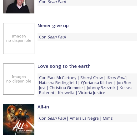
Con
Sean Paul
Never give up
Con
Sean Paul
Love song to the earth
Con
Paul McCartney
Sheryl Crow
Sean Paul
Natasha Bedingfield
Q'orianka Kilcher
Jon Bon
Jovi
Christina Grimmie
Johnny Rzeznik
Kelsea
Ballerini
Krewella
Victoria Justice
All-in
Con
Sean Paul
Amara La Negra
Mims