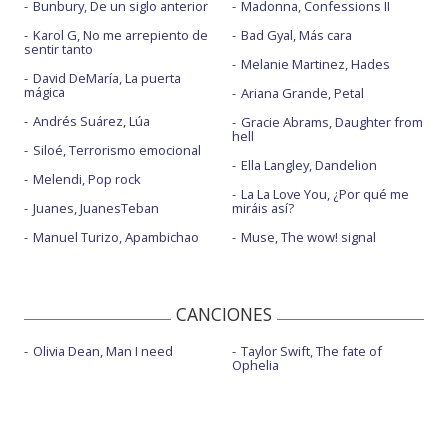
Bunbury, De un siglo anterior
Madonna, Confessions II
Karol G, No me arrepiento de
Bad Gyal, Más cara
sentir tanto
Melanie Martinez, Hades
David DeMaría, La puerta
mágica
Ariana Grande, Petal
Andrés Suárez, Lúa
Gracie Abrams, Daughter from
hell
Siloé, Terrorismo emocional
Ella Langley, Dandelion
Melendi, Pop rock
La La Love You, ¿Por qué me
Juanes, JuanesTeban
miráis así?
Manuel Turizo, Apambichao
Muse, The wow! signal
CANCIONES
Olivia Dean, Man I need
Taylor Swift, The fate of
Ophelia