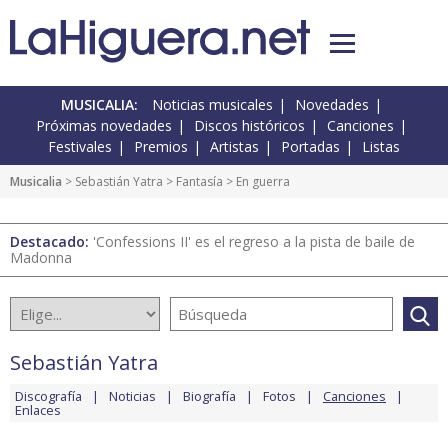
MUSICALIA:
Noticias musicales
Novedades
Próximas novedades
Discos históricos
Canciones
Festivales
Premios
Artistas
Portadas
Listas
Musicalia
>
Sebastián Yatra
>
Fantasía
> En guerra
Destacado:
'Confessions II' es el regreso a la pista de baile de
Madonna
Sebastián Yatra
Discografía
Noticias
Biografía
Fotos
Canciones
Enlaces