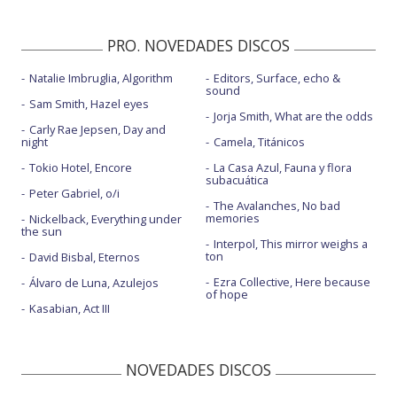
PRO. NOVEDADES DISCOS
Natalie Imbruglia, Algorithm
Editors, Surface, echo &
sound
Sam Smith, Hazel eyes
Jorja Smith, What are the odds
Carly Rae Jepsen, Day and
night
Camela, Titánicos
Tokio Hotel, Encore
La Casa Azul, Fauna y flora
subacuática
Peter Gabriel, o/i
The Avalanches, No bad
memories
Nickelback, Everything under
the sun
Interpol, This mirror weighs a
ton
David Bisbal, Eternos
Ezra Collective, Here because
Álvaro de Luna, Azulejos
of hope
Kasabian, Act III
NOVEDADES DISCOS