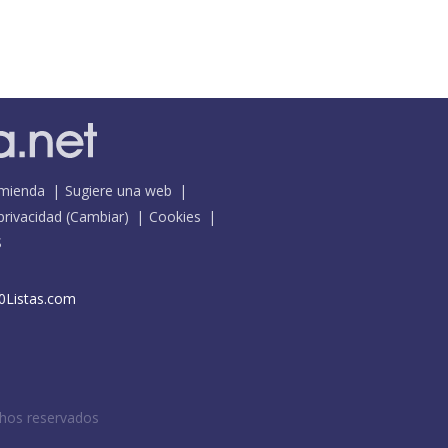
mienda
Sugiere una web
 privacidad
(
Cambiar
)
Cookies
S
0Listas.com
chos reservados