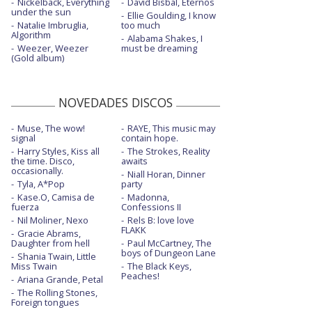
Nickelback, Everything
David Bisbal, Eternos
under the sun
Ellie Goulding, I know
Natalie Imbruglia,
too much
Algorithm
Alabama Shakes, I
Weezer, Weezer
must be dreaming
(Gold album)
NOVEDADES DISCOS
Muse, The wow!
RAYE, This music may
signal
contain hope.
Harry Styles, Kiss all
The Strokes, Reality
the time. Disco,
awaits
occasionally.
Niall Horan, Dinner
Tyla, A*Pop
party
Kase.O, Camisa de
Madonna,
fuerza
Confessions II
Nil Moliner, Nexo
Rels B: love love
FLAKK
Gracie Abrams,
Daughter from hell
Paul McCartney, The
boys of Dungeon Lane
Shania Twain, Little
Miss Twain
The Black Keys,
Peaches!
Ariana Grande, Petal
The Rolling Stones,
Foreign tongues