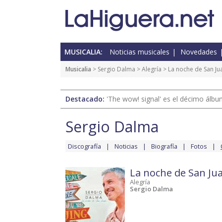
MUSICALIA:
Noticias musicales
Novedades
Musicalia
>
Sergio Dalma
>
Alegría
>
La noche de San Ju
Destacado:
'The wow! signal' es el décimo álb
Sergio Dalma
Discografía
Noticias
Biografía
Fotos
La noche de San Ju
Alegría
Sergio Dalma