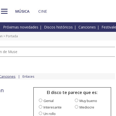
MÚSICA
CINE
Próximas novedades
Discos históricos
Canciones
Festival
an
> Portada
um de Muse
Canciones
Enlaces
an
El disco te parece que es:
Genial
Muy bueno
Interesante
Mediocre
Un rollo