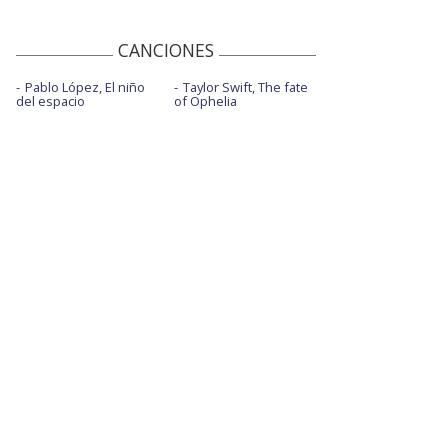
CANCIONES
Pablo López, El niño
Taylor Swift, The fate
del espacio
of Ophelia