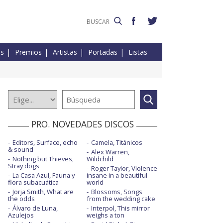
es
Premios
Artistas
Portadas
Listas
PRO. NOVEDADES DISCOS
Editors, Surface, echo
Camela, Titánicos
& sound
Alex Warren,
Nothing but Thieves,
Wildchild
Stray dogs
Roger Taylor, Violence
La Casa Azul, Fauna y
insane in a beautiful
flora subacuática
world
Jorja Smith, What are
Blossoms, Songs
the odds
from the wedding cake
Álvaro de Luna,
Interpol, This mirror
Azulejos
weighs a ton