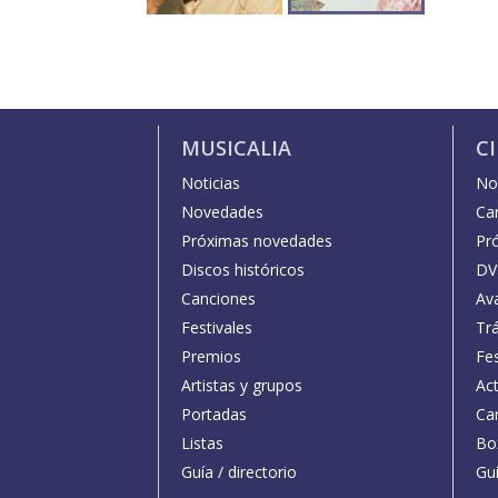
MUSICALIA
C
Noticias
Not
Novedades
Car
Próximas novedades
Pr
Discos históricos
DV
Canciones
Av
Festivales
Trá
Premios
Fe
Artistas y grupos
Act
Portadas
Car
Listas
Bo
Guía / directorio
Guí