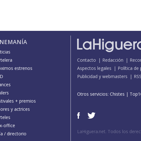
INEMANÍA
icias
telera
Contacto
Redacción
Reco
óximos estrenos
Aspectos legales
Política de
D
Publicidad y webmasters
RS
ances
ilers
Otros servicios:
Chistes
|
Top1
stivales + premios
ores y actrices
teles
x-office
LaHiguera.net. Todos los dere
a / directorio