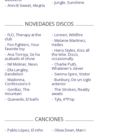
Jungle, Sunshine
Anni B Sweet, Alegría
NOVEDADES DISCOS
FLO, Therapy at the
Loreen, Wildfire
club
Melanie Martinez,
Foo Fighters, Your
Hades
favorite toy
Harry Styles, Kiss all
Ana Torroja, Se ha
the time. Disco,
acabado el show
occasionally.
Nil Moliner, Nexo
Charlie Puth,
Whatever's clever
Ella Langley,
Dandelion
Sienna Spiro, Visitor
Madonna,
Bunbury, De un siglo
Confessions II
anterior
Gorillaz, The
The Strokes, Reality
mountain
awaits
Quevedo, El baifo
Tyla, A*Pop
CANCIONES
Pablo López, El niño
Olivia Dean, Man I