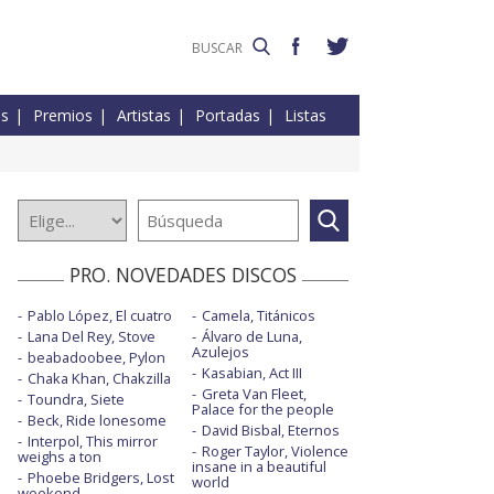
es
Premios
Artistas
Portadas
Listas
PRO. NOVEDADES DISCOS
Pablo López, El cuatro
Camela, Titánicos
Lana Del Rey, Stove
Álvaro de Luna,
Azulejos
beabadoobee, Pylon
Kasabian, Act III
Chaka Khan, Chakzilla
Greta Van Fleet,
Toundra, Siete
Palace for the people
Beck, Ride lonesome
David Bisbal, Eternos
Interpol, This mirror
Roger Taylor, Violence
weighs a ton
insane in a beautiful
Phoebe Bridgers, Lost
world
weekend