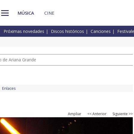
MÚSICA
CINE
Próximas novedades
Discos históricos
Canciones
Festival
io de Ariana Grande
Enlaces
Ampliar
<< Anterior
Siguiente >>