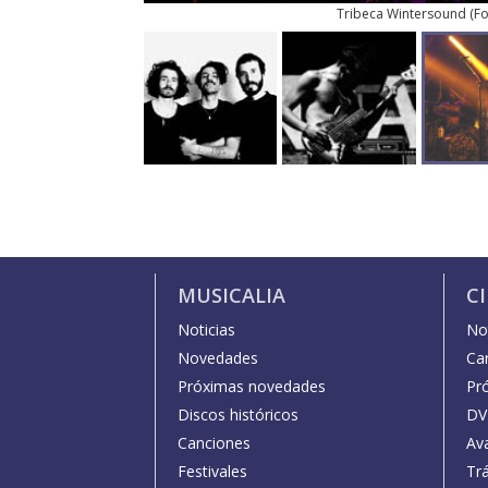
Tribeca Wintersound
(
Fo
MUSICALIA
C
Noticias
Not
Novedades
Car
Próximas novedades
Pr
Discos históricos
DV
Canciones
Av
Festivales
Trá