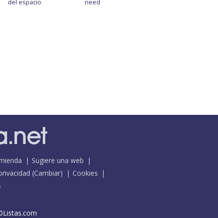
del espacio
need
mienda
Sugiere una web
 privacidad
(
Cambiar
)
Cookies
S
0Listas.com