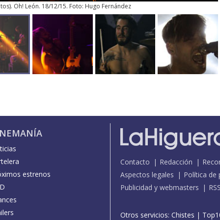
tos
). Oh! León. 18/12/15. Foto: Hugo Fernández
INEMANÍA
icias
telera
Contacto
Redacción
Reco
óximos estrenos
Aspectos legales
Política de
D
Publicidad y webmasters
RS
ances
ilers
Otros servicios:
Chistes
|
Top1