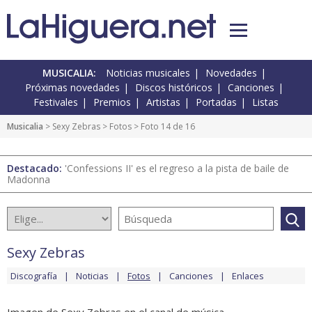
MUSICALIA:
Noticias musicales
Novedades
Próximas novedades
Discos históricos
Canciones
Festivales
Premios
Artistas
Portadas
Listas
Musicalia
>
Sexy Zebras
>
Fotos
> Foto 14 de 16
Destacado:
'Confessions II' es el regreso a la pista de baile de
Madonna
Sexy Zebras
Discografía
Noticias
Fotos
Canciones
Enlaces