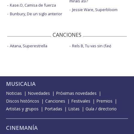
miráis así?
Kase.O, Camisa de fuerza
Jessie Ware, Superbloom
Bunbury, De un siglo anterior
CANCIONES
Aitana, Superestrella
Rels B, Tu vas sin (fav)
MUSICALIA
Noticias
Novedades
Próximas novedades
Discos históricos
Canciones
Festivales
Premios
Artistas y grupos
Portadas
Listas
Guía / directorio
CINEMANÍA