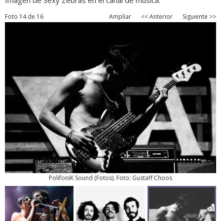
Imagen de Sexy Zebras en el canal de música.
Foto 14 de 16
Ampliar
<< Anterior
Siguiente >>
PolifoniK Sound
(
Fotos
). Foto: Gustaff Choos