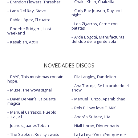
Chaka Khan, Chakzilla
Brandon Flowers, Thrasher
Carly Rae Jepsen, Day and
Lana Del Rey, Stove
night
Pablo López, El cuatro
Los Zigarros, Carne con
patatas
Phoebe Bridgers, Lost
weekend
Arde Bogotá, Manufacturas
del club de la gente sola
Kasabian, Act III
NOVEDADES DISCOS
RAYE, This music may contain
Ella Langley, Dandelion
hope.
Ana Torroja, Se ha acabado el
Muse, The wow! signal
show
David DeMaría, La puerta
Manuel Turizo, Apambichao
mágica
Rels B: love love FLAKK
Manuel Carrasco, Pueblo
salvaje I
Andrés Suárez, Lúa
Juanes, JuanesTeban
Niall Horan, Dinner party
The Strokes, Reality awaits
La La Love You, ¿Por qué me