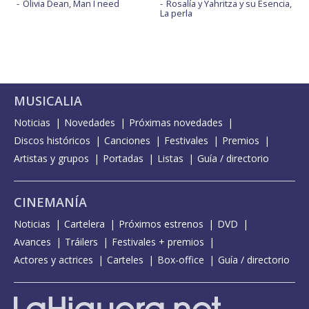
Olivia Dean, Man I need
Rosalía y Yahritza y su Esencia,
La perla
MUSICALIA
Noticias
Novedades
Próximas novedades
Discos históricos
Canciones
Festivales
Premios
Artistas y grupos
Portadas
Listas
Guía / directorio
CINEMANÍA
Noticias
Cartelera
Próximos estrenos
DVD
Avances
Tráilers
Festivales + premios
Actores y actrices
Carteles
Box-office
Guía / directorio