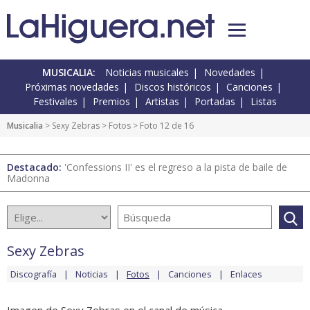
MUSICALIA:
Noticias musicales
Novedades
Próximas novedades
Discos históricos
Canciones
Festivales
Premios
Artistas
Portadas
Listas
Musicalia
>
Sexy Zebras
>
Fotos
> Foto 12 de 16
Destacado:
'Confessions II' es el regreso a la pista de baile de
Madonna
Sexy Zebras
Discografía
Noticias
Fotos
Canciones
Enlaces