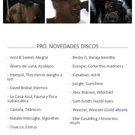
PRO. NOVEDADES DISCOS
Anni B Sweet, Alegría
Becky G, Baraja bendita
Álvaro de Luna, Azulejos
Europe, Come this madness
Interpol, This mirror weighs a
Kasabian, Act III
ton
Jungle, Sunshine
David Bisbal, Eternos
Alex Warren, Wildchild
La Casa Azul, Fauna y flora
subacuática
Sam Smith, Hazel eyes
Camela, Titánicos
Weezer, Weezer (Gold album)
Natalie Imbruglia, Algorithm
Ellie Goulding, I know too
much
Tove Lo, Estrus