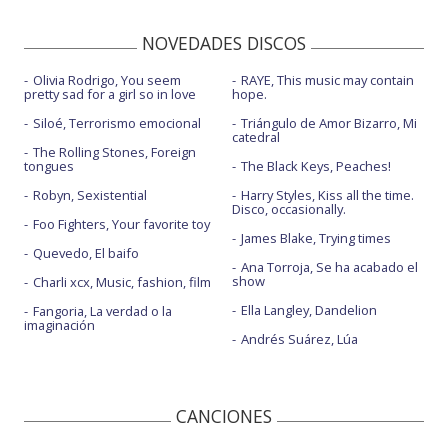
NOVEDADES DISCOS
Olivia Rodrigo, You seem
RAYE, This music may contain
pretty sad for a girl so in love
hope.
Siloé, Terrorismo emocional
Triángulo de Amor Bizarro, Mi
catedral
The Rolling Stones, Foreign
tongues
The Black Keys, Peaches!
Robyn, Sexistential
Harry Styles, Kiss all the time.
Disco, occasionally.
Foo Fighters, Your favorite toy
James Blake, Trying times
Quevedo, El baifo
Ana Torroja, Se ha acabado el
show
Charli xcx, Music, fashion, film
Ella Langley, Dandelion
Fangoria, La verdad o la
imaginación
Andrés Suárez, Lúa
CANCIONES