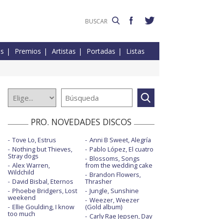
es
Premios
Artistas
Portadas
Listas
PRO. NOVEDADES DISCOS
Tove Lo, Estrus
Anni B Sweet, Alegría
Nothing but Thieves,
Pablo López, El cuatro
Stray dogs
Blossoms, Songs
Alex Warren,
from the wedding cake
Wildchild
Brandon Flowers,
David Bisbal, Eternos
Thrasher
Phoebe Bridgers, Lost
Jungle, Sunshine
weekend
Weezer, Weezer
Ellie Goulding, I know
(Gold album)
too much
Carly Rae Jepsen, Day