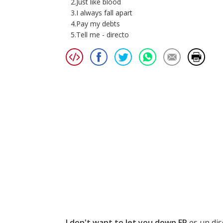
2.Just like blood
3.I always fall apart
4.Pay my debts
5.Tell me - directo
I don't want to let you down EP
es un dis