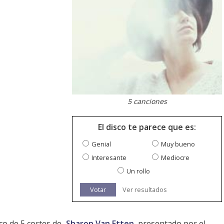
5 canciones
El disco te parece que es:
Genial
Muy bueno
Interesante
Mediocre
Un rollo
Votar
Ver resultados
co de 5 cortes de
Sharon Van Etten
, presentado por el