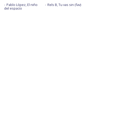
Pablo López, El niño
Rels B, Tu vas sin (fav)
del espacio