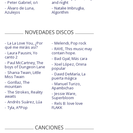
Peter Gabriel, o/i
and night
Álvaro de Luna,
Natalie Imbruglia,
Azulejos
Algorithm
NOVEDADES DISCOS
La La Love You, ¿Por
Melendi, Pop rock
qué me miráis así?
RAYE, This music may
Laura Pausini, Yo
contain hope.
canto 2
Bad Gyal, Más cara
Paul McCartney, The
Xoel López, Oniria
boys of Dungeon Lane
popular
Shania Twain, Little
David DeMaría, La
Miss Twain
puerta mágica
Gorillaz, The
Manuel Turizo,
mountain
Apambichao
The Strokes, Reality
Jessie Ware,
awaits
Superbloom
Andrés Suárez, Lúa
Rels B: love love
Tyla, A*Pop
FLAKK
CANCIONES