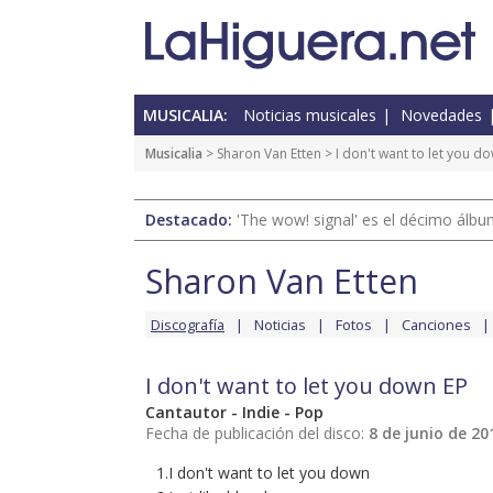
MUSICALIA:
Noticias musicales
Novedades
Musicalia
>
Sharon Van Etten
> I don't want to let you d
Destacado:
'The wow! signal' es el décimo álb
Sharon Van Etten
Discografía
Noticias
Fotos
Canciones
I don't want to let you down EP
Cantautor - Indie - Pop
Fecha de publicación del disco:
8 de junio de 20
1.I don't want to let you down