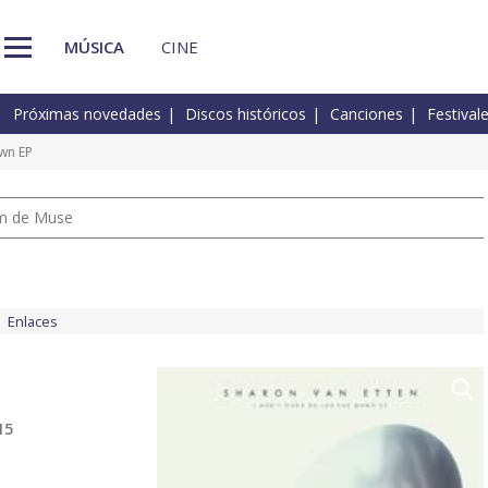
MÚSICA
CINE
Próximas novedades
Discos históricos
Canciones
Festival
own EP
um de Muse
Enlaces
15