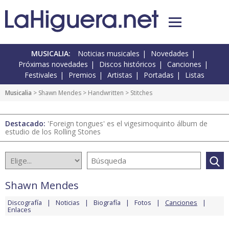
MUSICALIA:
Noticias musicales
Novedades
Próximas novedades
Discos históricos
Canciones
Festivales
Premios
Artistas
Portadas
Listas
Musicalia
>
Shawn Mendes
>
Handwritten
> Stitches
Destacado:
'Foreign tongues' es el vigesimoquinto álbum de
estudio de los Rolling Stones
Shawn Mendes
Discografía
Noticias
Biografía
Fotos
Canciones
Enlaces