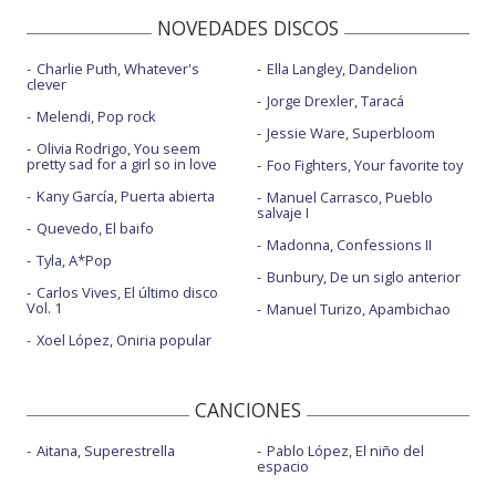
NOVEDADES DISCOS
Charlie Puth, Whatever's
Ella Langley, Dandelion
clever
Jorge Drexler, Taracá
Melendi, Pop rock
Jessie Ware, Superbloom
Olivia Rodrigo, You seem
pretty sad for a girl so in love
Foo Fighters, Your favorite toy
Kany García, Puerta abierta
Manuel Carrasco, Pueblo
salvaje I
Quevedo, El baifo
Madonna, Confessions II
Tyla, A*Pop
Bunbury, De un siglo anterior
Carlos Vives, El último disco
Vol. 1
Manuel Turizo, Apambichao
Xoel López, Oniria popular
CANCIONES
Aitana, Superestrella
Pablo López, El niño del
espacio