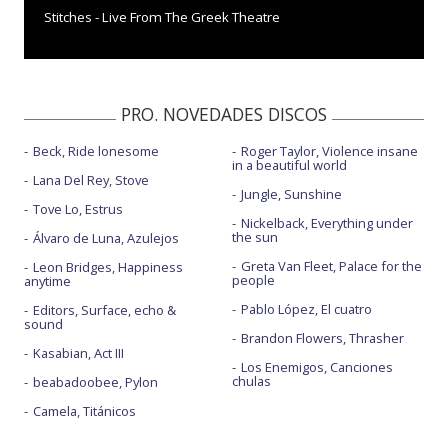
Stitches - Live From The Greek Theatre
Stitches - Vevo LIFT Sessions
PRO. NOVEDADES DISCOS
Beck, Ride lonesome
Roger Taylor, Violence insane
in a beautiful world
Lana Del Rey, Stove
Jungle, Sunshine
Tove Lo, Estrus
Nickelback, Everything under
the sun
Álvaro de Luna, Azulejos
Greta Van Fleet, Palace for the
Leon Bridges, Happiness
people
anytime
Pablo López, El cuatro
Editors, Surface, echo &
sound
Brandon Flowers, Thrasher
Kasabian, Act III
Los Enemigos, Canciones
chulas
beabadoobee, Pylon
Camela, Titánicos