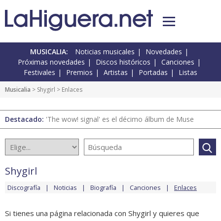
MUSICALIA:
Noticias musicales
Novedades
Próximas novedades
Discos históricos
Canciones
Festivales
Premios
Artistas
Portadas
Listas
Musicalia
>
Shygirl
> Enlaces
Destacado:
'The wow! signal' es el décimo álbum de Muse
Shygirl
Discografía
Noticias
Biografía
Canciones
Enlaces
Si tienes una página relacionada con Shygirl y quieres que