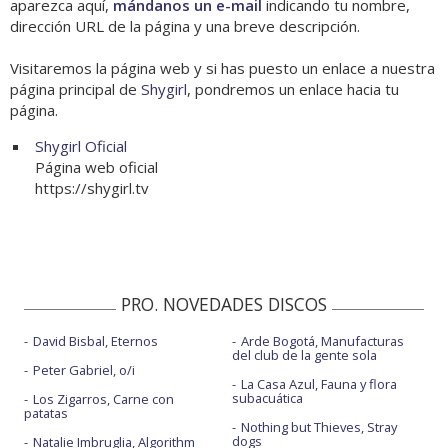
aparezca aquí,
mándanos un e-mail
indicando tu nombre,
dirección URL de la página y una breve descripción.
Visitaremos la página web y si has puesto un enlace a nuestra
página principal de
Shygirl
, pondremos un enlace hacia tu
página.
Shygirl Oficial
Página web oficial
https://shygirl.tv
PRO. NOVEDADES DISCOS
David Bisbal, Eternos
Arde Bogotá, Manufacturas
del club de la gente sola
Peter Gabriel, o/i
La Casa Azul, Fauna y flora
subacuática
Los Zigarros, Carne con
patatas
Nothing but Thieves, Stray
dogs
Natalie Imbruglia, Algorithm