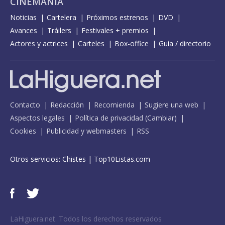
CINEMANÍA
Noticias
Cartelera
Próximos estrenos
DVD
Avances
Tráilers
Festivales + premios
Actores y actrices
Carteles
Box-office
Guía / directorio
Contacto
Redacción
Recomienda
Sugiere una web
Aspectos legales
Política de privacidad
(
Cambiar
)
Cookies
Publicidad y webmasters
RSS
Otros servicios:
Chistes
|
Top10Listas.com
LaHiguera.net. Todos los derechos reservados