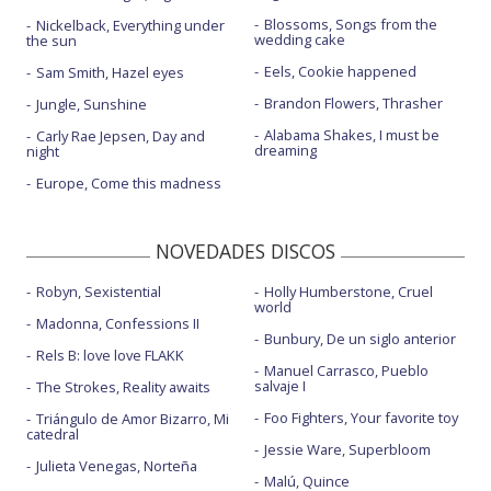
Blossoms, Songs from the
Nickelback, Everything under
wedding cake
the sun
Eels, Cookie happened
Sam Smith, Hazel eyes
Brandon Flowers, Thrasher
Jungle, Sunshine
Alabama Shakes, I must be
Carly Rae Jepsen, Day and
dreaming
night
Europe, Come this madness
NOVEDADES DISCOS
Robyn, Sexistential
Holly Humberstone, Cruel
world
Madonna, Confessions II
Bunbury, De un siglo anterior
Rels B: love love FLAKK
Manuel Carrasco, Pueblo
salvaje I
The Strokes, Reality awaits
Foo Fighters, Your favorite toy
Triángulo de Amor Bizarro, Mi
catedral
Jessie Ware, Superbloom
Julieta Venegas, Norteña
Malú, Quince