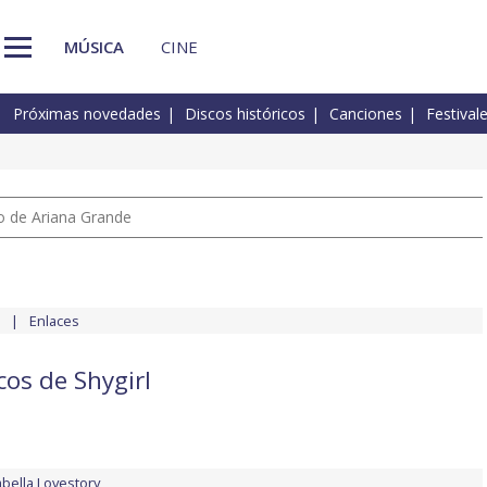
MÚSICA
CINE
Próximas novedades
Discos históricos
Canciones
Festival
io de Ariana Grande
Enlaces
cos de Shygirl
abella Lovestory