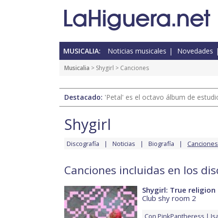
MUSICALIA:
Noticias musicales
Novedades
Musicalia
>
Shygirl
> Canciones
Destacado:
'Petal' es el octavo álbum de estud
Shygirl
Discografía
Noticias
Biografía
Canciones
Canciones incluidas en los dis
Shygirl: True religion
Club shy room 2
Con
PinkPantheress
Is