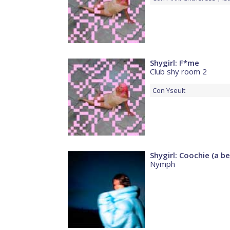
Shygirl: F*me
Club shy room 2
Con
Yseult
Shygirl: Coochie (a b
Nymph