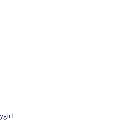
ygirl
I