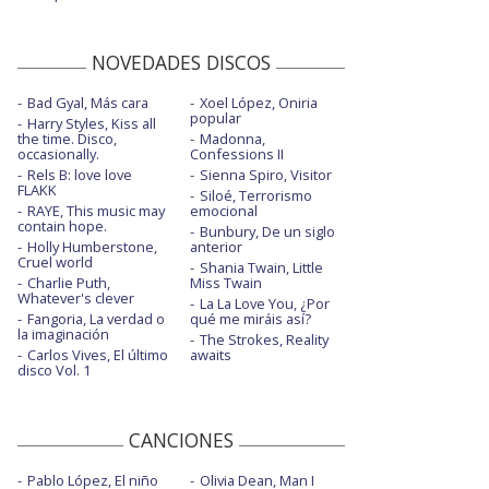
NOVEDADES DISCOS
Bad Gyal, Más cara
Xoel López, Oniria
popular
Harry Styles, Kiss all
the time. Disco,
Madonna,
occasionally.
Confessions II
Rels B: love love
Sienna Spiro, Visitor
FLAKK
Siloé, Terrorismo
RAYE, This music may
emocional
contain hope.
Bunbury, De un siglo
Holly Humberstone,
anterior
Cruel world
Shania Twain, Little
Charlie Puth,
Miss Twain
Whatever's clever
La La Love You, ¿Por
Fangoria, La verdad o
qué me miráis así?
la imaginación
The Strokes, Reality
Carlos Vives, El último
awaits
disco Vol. 1
CANCIONES
Pablo López, El niño
Olivia Dean, Man I