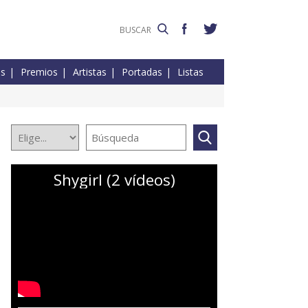
es
Premios
Artistas
Portadas
Listas
Shygirl (2 vídeos)