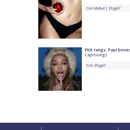
Con
Mabel
Shygirl
FKA twigs: Papi bone
Caprisongs
Con
Shygirl