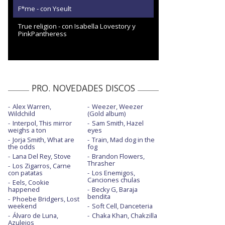
F*me - con Yseult
True religion - con Isabella Lovestory y
PinkPantheress
PRO. NOVEDADES DISCOS
Alex Warren,
Weezer, Weezer
Wildchild
(Gold album)
Interpol, This mirror
Sam Smith, Hazel
weighs a ton
eyes
Jorja Smith, What are
Train, Mad dog in the
the odds
fog
Lana Del Rey, Stove
Brandon Flowers,
Thrasher
Los Zigarros, Carne
con patatas
Los Enemigos,
Canciones chulas
Eels, Cookie
happened
Becky G, Baraja
bendita
Phoebe Bridgers, Lost
weekend
Soft Cell, Danceteria
Álvaro de Luna,
Chaka Khan, Chakzilla
Azulejos