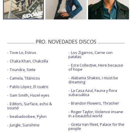
PRO. NOVEDADES DISCOS
Tove Lo, Estrus
Los Zigarros, Carne con
patatas
Chaka Khan, Chakzilla
Ezra Collective, Here because
of hope
Toundra, Siete
Alabama Shakes, I must be
Camela, Titánicos
dreaming
Pablo López, El cuatro
La Casa Azul, Fauna y flora
subacuática
Sam Smith, Hazel eyes
Brandon Flowers, Thrasher
Editors, Surface, echo &
sound
Roger Taylor, Violence insane
in a beautiful world
beabadoobee, Pylon
Greta Van Fleet, Palace for the
Jungle, Sunshine
people