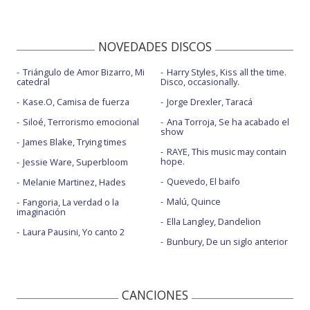
NOVEDADES DISCOS
Triángulo de Amor Bizarro, Mi
Harry Styles, Kiss all the time.
catedral
Disco, occasionally.
Kase.O, Camisa de fuerza
Jorge Drexler, Taracá
Siloé, Terrorismo emocional
Ana Torroja, Se ha acabado el
show
James Blake, Trying times
RAYE, This music may contain
hope.
Jessie Ware, Superbloom
Quevedo, El baifo
Melanie Martinez, Hades
Malú, Quince
Fangoria, La verdad o la
imaginación
Ella Langley, Dandelion
Laura Pausini, Yo canto 2
Bunbury, De un siglo anterior
CANCIONES