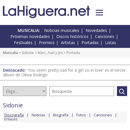
MUSICALIA:
Noticias musicales
Novedades
Próximas novedades
Discos históricos
Canciones
Festivales
Premios
Artistas
Portadas
Listas
Musicalia
>
Sidonie
>
Marc, Axel y Jes
> Portada
Destacado:
'You seem pretty sad for a girl so in love' es el tercer
álbum de Olivia Rodrigo
Sidonie
Discografía
Noticias
Biografía
Fotos
Canciones
Enlaces