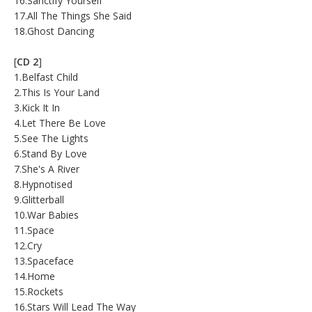
16.Sanctify Yourself
17.All The Things She Said
18.Ghost Dancing
[
CD 2
]
1.Belfast Child
2.This Is Your Land
3.Kick It In
4.Let There Be Love
5.See The Lights
6.Stand By Love
7.She's A River
8.Hypnotised
9.Glitterball
10.War Babies
11.Space
12.Cry
13.Spaceface
14.Home
15.Rockets
16.Stars Will Lead The Way