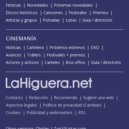
Noticias
Novedades
Próximas novedades
Discos históricos
Canciones
Festivales
Premios
Artistas y grupos
Portadas
Listas
Guía / directorio
CINEMANÍA
Noticias
Cartelera
Próximos estrenos
DVD
Avances
Tráilers
Festivales + premios
Actores y actrices
Carteles
Box-office
Guía / directorio
Contacto
Redacción
Recomienda
Sugiere una web
Aspectos legales
Política de privacidad
(
Cambiar
)
Cookies
Publicidad y webmasters
RSS
Otros servicios:
Chistes
|
Top10Listas.com