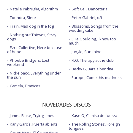
Natalie Imbruglia, Algorithm
Soft Cell, Danceteria
Toundra, Siete
Peter Gabriel, o/i
Train, Mad dog in the fog
Blossoms, Songs from the
wedding cake
Nothing but Thieves, Stray
dogs
Ellie Goulding, I know too
much
Ezra Collective, Here because
of hope
Jungle, Sunshine
Phoebe Bridgers, Lost
FLO, Therapy at the club
weekend
Becky G, Baraja bendita
Nickelback, Everything under
the sun
Europe, Come this madness
Camela, Titánicos
NOVEDADES DISCOS
James Blake, Trying times
Kase.O, Camisa de fuerza
Kany García, Puerta abierta
The Rolling Stones, Foreign
tongues
Carlos Vives, El último disco