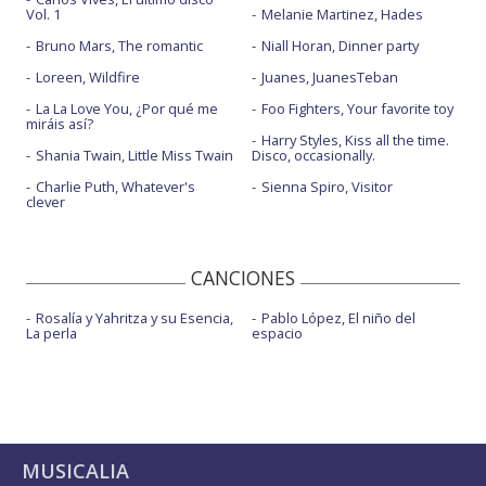
Vol. 1
Melanie Martinez, Hades
Bruno Mars, The romantic
Niall Horan, Dinner party
Loreen, Wildfire
Juanes, JuanesTeban
La La Love You, ¿Por qué me
Foo Fighters, Your favorite toy
miráis así?
Harry Styles, Kiss all the time.
Shania Twain, Little Miss Twain
Disco, occasionally.
Charlie Puth, Whatever's
Sienna Spiro, Visitor
clever
CANCIONES
Rosalía y Yahritza y su Esencia,
Pablo López, El niño del
La perla
espacio
MUSICALIA