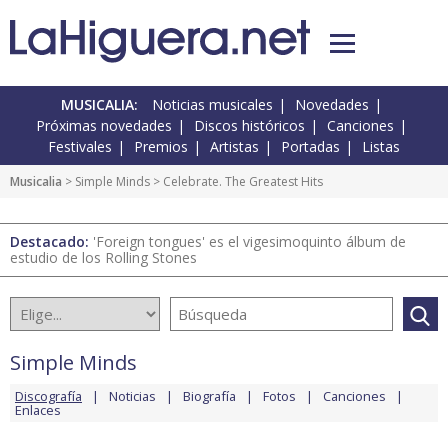
MUSICALIA:
Noticias musicales
Novedades
Próximas novedades
Discos históricos
Canciones
Festivales
Premios
Artistas
Portadas
Listas
Musicalia
>
Simple Minds
> Celebrate. The Greatest Hits
Destacado:
'Foreign tongues' es el vigesimoquinto álbum de
estudio de los Rolling Stones
Simple Minds
Discografía
Noticias
Biografía
Fotos
Canciones
Enlaces