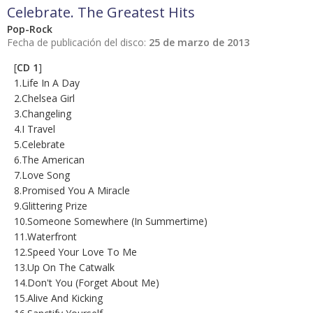
Celebrate. The Greatest Hits
Pop-Rock
Fecha de publicación del disco:
25 de marzo de 2013
[
CD 1
]
1.Life In A Day
2.Chelsea Girl
3.Changeling
4.I Travel
5.Celebrate
6.The American
7.Love Song
8.Promised You A Miracle
9.Glittering Prize
10.Someone Somewhere (In Summertime)
11.Waterfront
12.Speed Your Love To Me
13.Up On The Catwalk
14.Don't You (Forget About Me)
15.Alive And Kicking