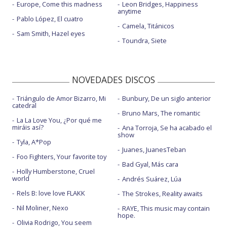
Europe, Come this madness
Leon Bridges, Happiness
anytime
Pablo López, El cuatro
Camela, Titánicos
Sam Smith, Hazel eyes
Toundra, Siete
NOVEDADES DISCOS
Triángulo de Amor Bizarro, Mi
Bunbury, De un siglo anterior
catedral
Bruno Mars, The romantic
La La Love You, ¿Por qué me
miráis así?
Ana Torroja, Se ha acabado el
show
Tyla, A*Pop
Juanes, JuanesTeban
Foo Fighters, Your favorite toy
Bad Gyal, Más cara
Holly Humberstone, Cruel
world
Andrés Suárez, Lúa
Rels B: love love FLAKK
The Strokes, Reality awaits
Nil Moliner, Nexo
RAYE, This music may contain
hope.
Olivia Rodrigo, You seem