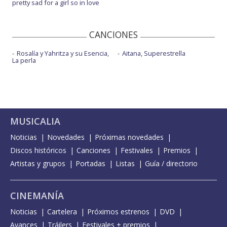
pretty sad for a girl so in love
CANCIONES
Rosalía y Yahritza y su Esencia,
Aitana, Superestrella
La perla
MUSICALIA
Noticias
Novedades
Próximas novedades
Discos históricos
Canciones
Festivales
Premios
Artistas y grupos
Portadas
Listas
Guía / directorio
CINEMANÍA
Noticias
Cartelera
Próximos estrenos
DVD
Avances
Tráilers
Festivales + premios