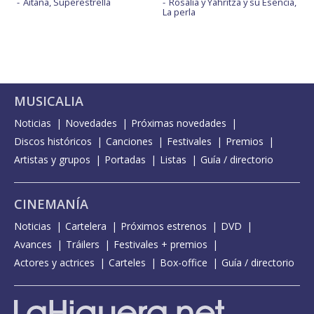
Aitana, Superestrella
Rosalía y Yahritza y su Esencia,
La perla
MUSICALIA
Noticias
Novedades
Próximas novedades
Discos históricos
Canciones
Festivales
Premios
Artistas y grupos
Portadas
Listas
Guía / directorio
CINEMANÍA
Noticias
Cartelera
Próximos estrenos
DVD
Avances
Tráilers
Festivales + premios
Actores y actrices
Carteles
Box-office
Guía / directorio