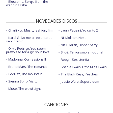
Blossoms, Songs from the
wedding cake
NOVEDADES DISCOS
Charli xcx, Music, fashion, film
Laura Pausini, Yo canto 2
Karol G, No me arrepiento de
Nil Moliner, Nexo
sentir tanto
Niall Horan, Dinner party
Olivia Rodrigo, You seem
pretty sad for a girl so in love
Siloé, Terrorismo emocional
Madonna, Confessions II
Robyn, Sexistential
Bruno Mars, The romantic
Shania Twain, Little Miss Twain
Gorillaz, The mountain
The Black Keys, Peaches!
Sienna Spiro, Visitor
Jessie Ware, Superbloom
Muse, The wow! signal
CANCIONES