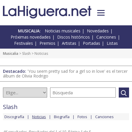
MUSICALIA:
Noticias musicales
Novedades
Próximas novedades
Discos históricos
Canciones
Festivales
Premios
Artistas
Portadas
Listas
Musicalia
>
Slash
> Noticias
Destacado:
'You seem pretty sad for a girl so in love' es el tercer
álbum de Olivia Rodrigo
Slash
Discografía
Noticias
Biografía
Fotos
Canciones
46 resultados. Resultados del 1 al 10. Página 1 de 5