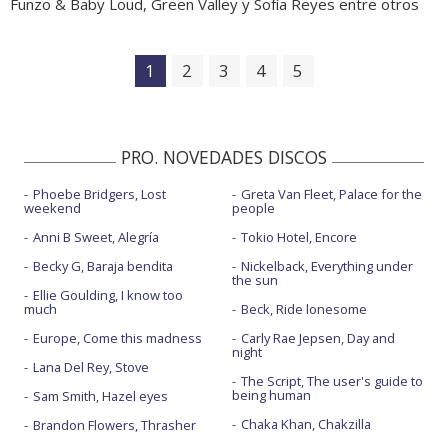
Funzo & Baby Loud, Green Valley y Sofía Reyes entre otros
1
2
3
4
5
PRO. NOVEDADES DISCOS
Phoebe Bridgers, Lost
Greta Van Fleet, Palace for the
weekend
people
Anni B Sweet, Alegría
Tokio Hotel, Encore
Becky G, Baraja bendita
Nickelback, Everything under
the sun
Ellie Goulding, I know too
much
Beck, Ride lonesome
Europe, Come this madness
Carly Rae Jepsen, Day and
night
Lana Del Rey, Stove
The Script, The user's guide to
being human
Sam Smith, Hazel eyes
Chaka Khan, Chakzilla
Brandon Flowers, Thrasher