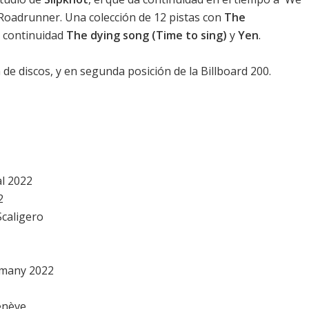
e Roadrunner. Una colección de 12 pistas con
The
 continuidad
The dying song (Time to sing)
y
Yen
.
 de discos
, y en
segunda posición de la Billboard 200
.
al 2022
2
 Scaligero
rmany 2022
enève