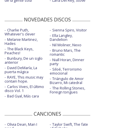
de la gente sola
Lana Del Rey, Stove
NOVEDADES DISCOS
Charlie Puth,
Sienna Spiro, Visitor
Whatever's clever
Ella Langley,
Melanie Martinez,
Dandelion
Hades
Nil Moliner, Nexo
The Black Keys,
Bruno Mars, The
Peaches!
romantic
Bunbury, De un siglo
Niall Horan, Dinner
anterior
party
David DeMaría, La
Siloé, Terrorismo
puerta mágica
emocional
RAYE, This music may
Triángulo de Amor
contain hope.
Bizarro, Mi catedral
Carlos Vives, El último
The Rolling Stones,
disco Vol. 1
Foreign tongues
Bad Gyal, Más cara
CANCIONES
Olivia Dean, Man I
Taylor Swift, The fate