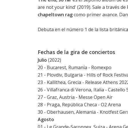
are not your kind
' (2019). Sale a través d
chapeltown rag
como primer avance. Dan
Debuta en el número 1 de la lista británica
Fechas de la gira de conciertos
Julio
(2022)
20 - Bucarest, Rumanía - Romexpo
21 - Plovdiv, Bulgaria - Hills of Rock Festiv
23 - Kallithea, Grecia - Release Athens 202
26 - Villafranca di Verona, Italia - Castello
27 - Graz, Austria - Messe Open Air
28 - Praga, República Checa - O2 Arena
30 - Oberhausen, Alemania - Knotfest Ge
Agosto
01 - Le Grande-Saconnex, Suiza - Arena G