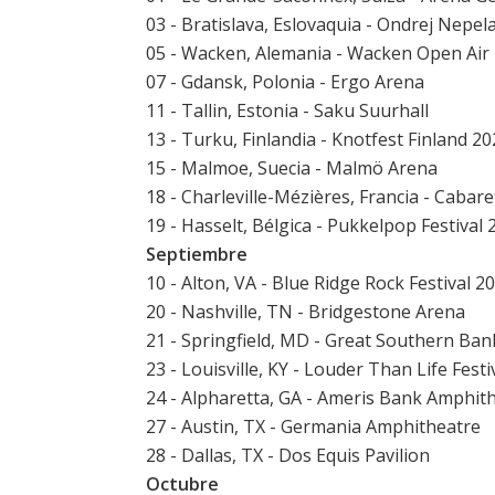
03 - Bratislava, Eslovaquia - Ondrej Nepel
05 - Wacken, Alemania - Wacken Open Air
07 - Gdansk, Polonia - Ergo Arena
11 - Tallin, Estonia - Saku Suurhall
13 - Turku, Finlandia - Knotfest Finland 2
15 - Malmoe, Suecia - Malmö Arena
18 - Charleville-Mézières, Francia - Cabar
19 - Hasselt, Bélgica - Pukkelpop Festival 
Septiembre
10 - Alton, VA - Blue Ridge Rock Festival 2
20 - Nashville, TN - Bridgestone Arena
21 - Springfield, MD - Great Southern Ba
23 - Louisville, KY - Louder Than Life Festi
24 - Alpharetta, GA - Ameris Bank Amphit
27 - Austin, TX - Germania Amphitheatre
28 - Dallas, TX - Dos Equis Pavilion
Octubre