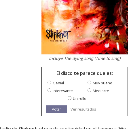
Incluye The dying song (Time to sing)
El disco te parece que es:
Genial
Muy bueno
Interesante
Mediocre
Un rollo
Votar
Ver resultados
studio de
Slipknot
, el que da continuidad en el tiempo a '
We