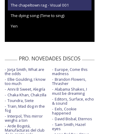
The chapeltown rag - Visual 001
The dying song (Time to sing)
Yen
PRO. NOVEDADES DISCOS
Jorja Smith, What are
Europe, Come this
the odds
madness
Ellie Goulding, I know
Brandon Flowers,
too much
Thrasher
Anni B Sweet, Alegría
Alabama Shakes, I
must be dreaming
Chaka Khan, Chakzilla
Editors, Surface, echo
Toundra, Siete
& sound
Train, Mad dog in the
Eels, Cookie
fog
happened
Interpol, This mirror
David Bisbal, Eternos
weighs a ton
Sam Smith, Hazel
Arde Bogotá,
eyes
Manufacturas del club