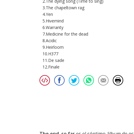
2.The dying song (Time to sing)
3.The chapeltown rag
4.Yen
5.Hivemind
6.Warranty
7.Medicine for the dead
8.Acidic
9.Heirloom
10.H377
11.De sade
12.Finale
The end, so far
es el séptimo álbum de e