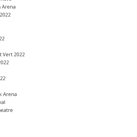
a Arena
 2022
022
et Vert 2022
2022
022
nk Arena
val
heatre