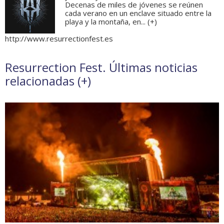
Decenas de miles de jóvenes se reúnen
cada verano en un enclave situado entre la
playa y la montaña, en... (
+
)
http://www.resurrectionfest.es
Resurrection Fest. Últimas noticias
relacionadas (
+
)