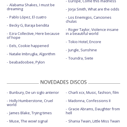
Europe, Come this madness
Alabama Shakes, I must be
dreaming
Jorja Smith, What are the odds
Pablo López, El cuatro
Los Enemigos, Canciones
chulas
Becky G, Baraja bendita
Roger Taylor, Violence insane
Ezra Collective, Here because
in a beautiful world
of hope
Tokio Hotel, Encore
Eels, Cookie happened
Jungle, Sunshine
Natalie Imbruglia, Algorithm
Toundra, Siete
beabadoobee, Pylon
NOVEDADES DISCOS
Bunbury, De un siglo anterior
Charli xcx, Music, fashion, film
Holly Humberstone, Cruel
Madonna, Confessions II
world
Gracie Abrams, Daughter from
James Blake, Trying times
hell
Muse, The wow! signal
Shania Twain, Little Miss Twain