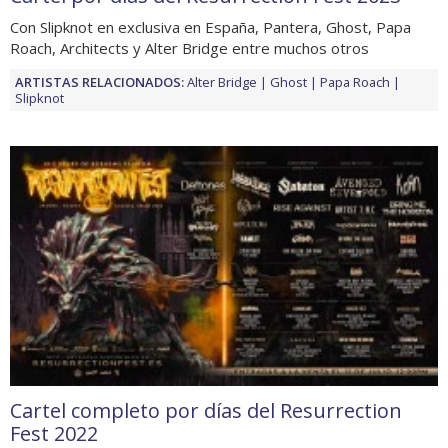
Con Slipknot en exclusiva en España, Pantera, Ghost, Papa
Roach, Architects y Alter Bridge entre muchos otros
ARTISTAS RELACIONADOS:
Alter Bridge
Ghost
Papa Roach
Slipknot
Cartel completo por días del Resurrection
Fest 2022