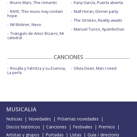
Bruno Mars, The romantic
Kany García, Puerta abierta
RAYE, This music may contain
Niall Horan, Dinner party
hope.
The Strokes, Reality awaits
Nil Moliner, Nexo
Manuel Turizo, Apambichao
Triángulo de Amor Bizarro, Mi
catedral
CANCIONES
Rosalía y Yahritza y su Esencia,
Olivia Dean, Man I need
La perla
MUSICALIA
Noticias
Novedades
Próximas novedades
Discos históricos
Canciones
Festivales
Premios
Artistas y grupos
Portadas
Listas
Guía / directorio