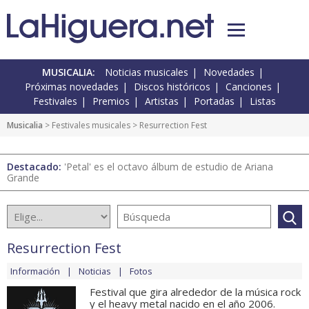
MUSICALIA:
Noticias musicales
Novedades
Próximas novedades
Discos históricos
Canciones
Festivales
Premios
Artistas
Portadas
Listas
Musicalia
>
Festivales musicales
> Resurrection Fest
Destacado:
'Petal' es el octavo álbum de estudio de Ariana
Grande
Resurrection Fest
Información
Noticias
Fotos
Festival que gira alrededor de la música rock
y el heavy metal nacido en el año 2006.