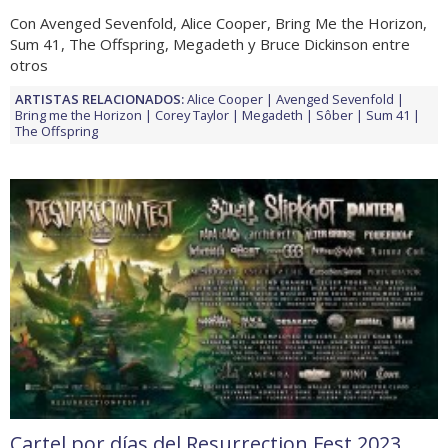
Con Avenged Sevenfold, Alice Cooper, Bring Me the Horizon,
Sum 41, The Offspring, Megadeth y Bruce Dickinson entre
otros
ARTISTAS RELACIONADOS:
Alice Cooper
Avenged Sevenfold
Bring me the Horizon
Corey Taylor
Megadeth
Sôber
Sum 41
The Offspring
Cartel por días del Resurrection Fest 2023