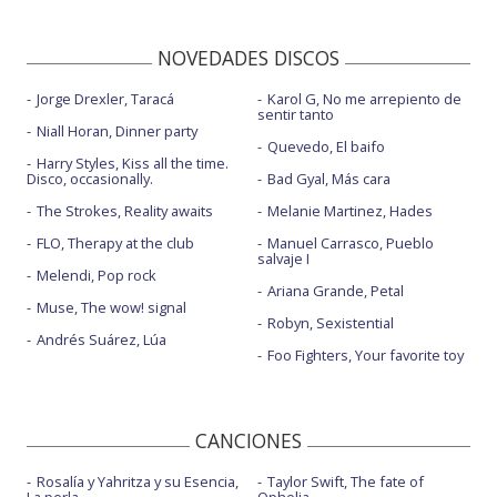
NOVEDADES DISCOS
Jorge Drexler, Taracá
Karol G, No me arrepiento de
sentir tanto
Niall Horan, Dinner party
Quevedo, El baifo
Harry Styles, Kiss all the time.
Disco, occasionally.
Bad Gyal, Más cara
The Strokes, Reality awaits
Melanie Martinez, Hades
FLO, Therapy at the club
Manuel Carrasco, Pueblo
salvaje I
Melendi, Pop rock
Ariana Grande, Petal
Muse, The wow! signal
Robyn, Sexistential
Andrés Suárez, Lúa
Foo Fighters, Your favorite toy
CANCIONES
Rosalía y Yahritza y su Esencia,
Taylor Swift, The fate of