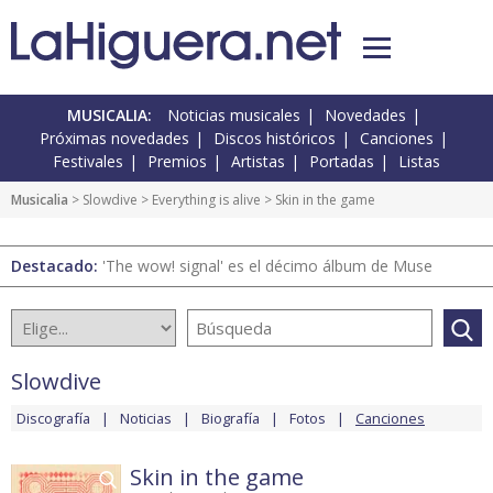
MUSICALIA:
Noticias musicales
Novedades
Próximas novedades
Discos históricos
Canciones
Festivales
Premios
Artistas
Portadas
Listas
Musicalia
>
Slowdive
>
Everything is alive
> Skin in the game
Destacado:
'The wow! signal' es el décimo álbum de Muse
Slowdive
Discografía
Noticias
Biografía
Fotos
Canciones
Skin in the game