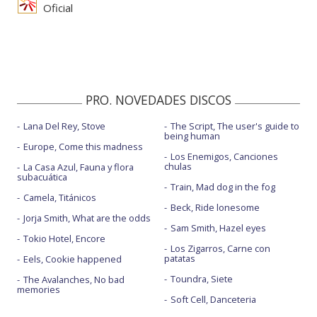
Oficial
PRO. NOVEDADES DISCOS
Lana Del Rey, Stove
The Script, The user's guide to
being human
Europe, Come this madness
Los Enemigos, Canciones
chulas
La Casa Azul, Fauna y flora
subacuática
Train, Mad dog in the fog
Camela, Titánicos
Beck, Ride lonesome
Jorja Smith, What are the odds
Sam Smith, Hazel eyes
Tokio Hotel, Encore
Los Zigarros, Carne con
patatas
Eels, Cookie happened
Toundra, Siete
The Avalanches, No bad
memories
Soft Cell, Danceteria