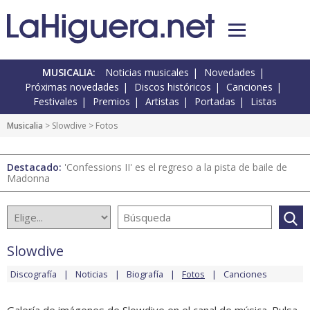
MUSICALIA:
Noticias musicales
Novedades
Próximas novedades
Discos históricos
Canciones
Festivales
Premios
Artistas
Portadas
Listas
Musicalia
>
Slowdive
> Fotos
Destacado:
'Confessions II' es el regreso a la pista de baile de
Madonna
Slowdive
Discografía
Noticias
Biografía
Fotos
Canciones