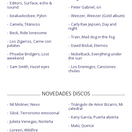
Editors, Surface, echo &
sound
Peter Gabriel, o/i
beabadoobee, Pylon
Weezer, Weezer (Gold album)
Camela, Titánicos
Carly Rae Jepsen, Day and
night
Beck, Ride lonesome
Train, Mad dog in the fog
Los Zigarros, Carne con
patatas
David Bisbal, Eternos
Phoebe Bridgers, Lost
Nickelback, Everything under
weekend
the sun
Sam Smith, Hazel eyes
Los Enemigos, Canciones
chulas
NOVEDADES DISCOS
Nil Moliner, Nexo
Triángulo de Amor Bizarro, Mi
catedral
Siloé, Terrorismo emocional
Kany García, Puerta abierta
Julieta Venegas, Norteña
Malú, Quince
Loreen, Wildfire