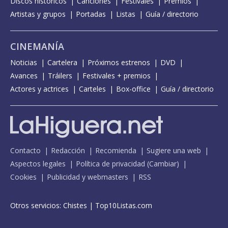
Discos históricos
Canciones
Festivales
Premios
Artistas y grupos
Portadas
Listas
Guía / directorio
CINEMANÍA
Noticias
Cartelera
Próximos estrenos
DVD
Avances
Tráilers
Festivales + premios
Actores y actrices
Carteles
Box-office
Guía / directorio
Contacto
Redacción
Recomienda
Sugiere una web
Aspectos legales
Política de privacidad
(
Cambiar
)
Cookies
Publicidad y webmasters
RSS
Otros servicios:
Chistes
|
Top10Listas.com