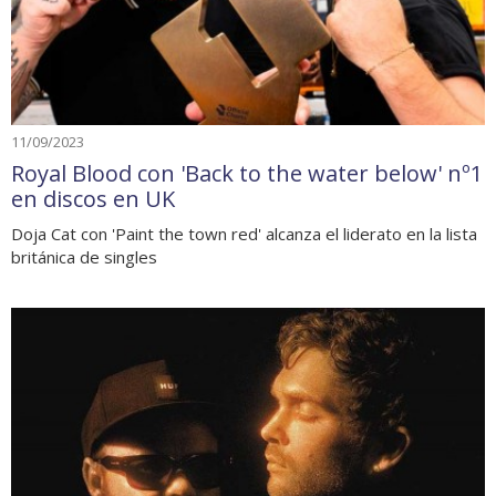
11/09/2023
Royal Blood con 'Back to the water below' nº1
en discos en UK
Doja Cat con 'Paint the town red' alcanza el liderato en la lista
británica de singles