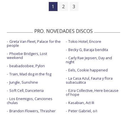
1
2
3
PRO. NOVEDADES DISCOS
Greta Van Fleet, Palace for the
Tokio Hotel, Encore
people
Becky G, Baraja bendita
Phoebe Bridgers, Lost
weekend
Carly Rae Jepsen, Day and
night
beabadoobee, Pylon
Eels, Cookie happened
Train, Mad dog in the fog
La Casa Azul, Fauna y flora
Jungle, Sunshine
subacuática
Soft Cell, Danceteria
Ezra Collective, Here because
of hope
Los Enemigos, Canciones
chulas
Kasabian, Act III
Brandon Flowers, Thrasher
Peter Gabriel, o/i