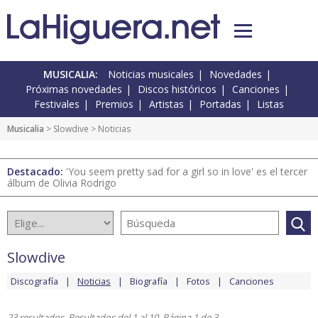
MUSICALIA:
Noticias musicales
Novedades
Próximas novedades
Discos históricos
Canciones
Festivales
Premios
Artistas
Portadas
Listas
Musicalia
>
Slowdive
> Noticias
Destacado:
'You seem pretty sad for a girl so in love' es el tercer
álbum de Olivia Rodrigo
Slowdive
Discografía
Noticias
Biografía
Fotos
Canciones
23 resultados. Resultados del 1 al 10. Página 1 de 3