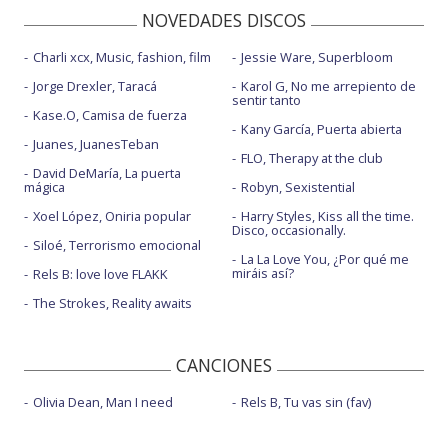
NOVEDADES DISCOS
Charli xcx, Music, fashion, film
Jessie Ware, Superbloom
Jorge Drexler, Taracá
Karol G, No me arrepiento de
sentir tanto
Kase.O, Camisa de fuerza
Kany García, Puerta abierta
Juanes, JuanesTeban
FLO, Therapy at the club
David DeMaría, La puerta
mágica
Robyn, Sexistential
Xoel López, Oniria popular
Harry Styles, Kiss all the time.
Disco, occasionally.
Siloé, Terrorismo emocional
La La Love You, ¿Por qué me
miráis así?
Rels B: love love FLAKK
The Strokes, Reality awaits
CANCIONES
Olivia Dean, Man I need
Rels B, Tu vas sin (fav)