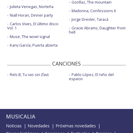
Gorillaz, The mountain
Julieta Venegas, Norteña
Madonna, Confessions II
Niall Horan, Dinner party
Jorge Drexler, Taracá
Carlos Vives, El último disco
Vol. 1
Gracie Abrams, Daughter from
hell
Muse, The wow! signal
Kany García, Puerta abierta
CANCIONES
Rels B, Tu vas sin (fav)
Pablo López, El niño del
espacio
MUSICALIA
Noticias
Novedades
Próximas novedades