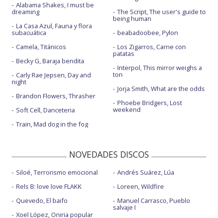
Alabama Shakes, I must be
dreaming
The Script, The user's guide to
being human
La Casa Azul, Fauna y flora
subacuática
beabadoobee, Pylon
Camela, Titánicos
Los Zigarros, Carne con
patatas
Becky G, Baraja bendita
Interpol, This mirror weighs a
ton
Carly Rae Jepsen, Day and
night
Jorja Smith, What are the odds
Brandon Flowers, Thrasher
Phoebe Bridgers, Lost
weekend
Soft Cell, Danceteria
Train, Mad dog in the fog
NOVEDADES DISCOS
Siloé, Terrorismo emocional
Andrés Suárez, Lúa
Rels B: love love FLAKK
Loreen, Wildfire
Quevedo, El baifo
Manuel Carrasco, Pueblo
salvaje I
Xoel López, Oniria popular