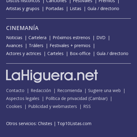
Discos históricos
Canciones
Festivales
Premios
Artistas y grupos
Portadas
Listas
Guía / directorio
CINEMANÍA
Noticias
Cartelera
Próximos estrenos
DVD
Avances
Tráilers
Festivales + premios
Actores y actrices
Carteles
Box-office
Guía / directorio
Contacto
Redacción
Recomienda
Sugiere una web
Aspectos legales
Política de privacidad
(
Cambiar
)
Cookies
Publicidad y webmasters
RSS
Otros servicios:
Chistes
|
Top10Listas.com