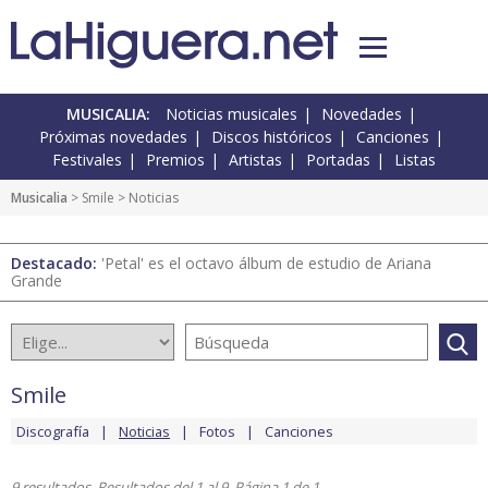
MUSICALIA:
Noticias musicales
Novedades
Próximas novedades
Discos históricos
Canciones
Festivales
Premios
Artistas
Portadas
Listas
Musicalia
>
Smile
> Noticias
Destacado:
'Petal' es el octavo álbum de estudio de Ariana
Grande
Smile
Discografía
Noticias
Fotos
Canciones
9 resultados. Resultados del 1 al 9. Página 1 de 1