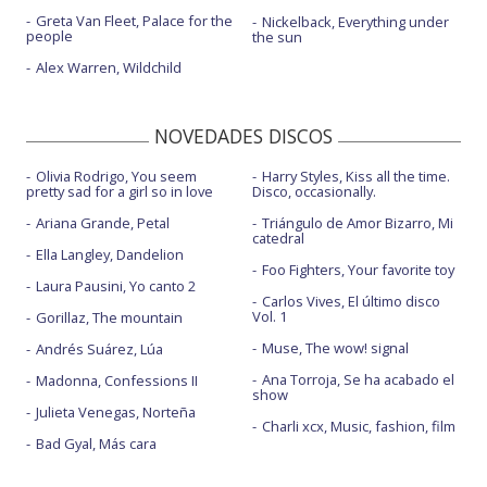
Greta Van Fleet, Palace for the
Nickelback, Everything under
people
the sun
Alex Warren, Wildchild
NOVEDADES DISCOS
Olivia Rodrigo, You seem
Harry Styles, Kiss all the time.
pretty sad for a girl so in love
Disco, occasionally.
Ariana Grande, Petal
Triángulo de Amor Bizarro, Mi
catedral
Ella Langley, Dandelion
Foo Fighters, Your favorite toy
Laura Pausini, Yo canto 2
Carlos Vives, El último disco
Vol. 1
Gorillaz, The mountain
Muse, The wow! signal
Andrés Suárez, Lúa
Ana Torroja, Se ha acabado el
Madonna, Confessions II
show
Julieta Venegas, Norteña
Charli xcx, Music, fashion, film
Bad Gyal, Más cara