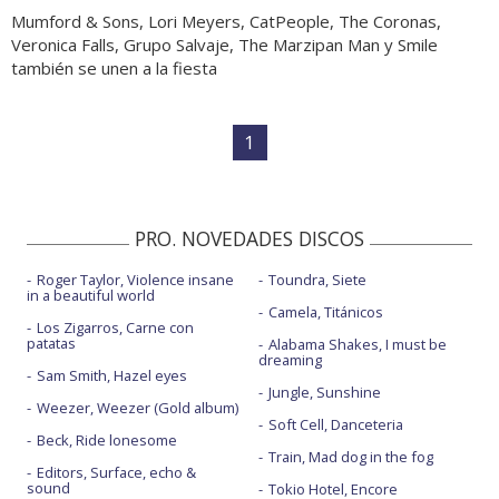
Mumford & Sons, Lori Meyers, CatPeople, The Coronas,
Veronica Falls, Grupo Salvaje, The Marzipan Man y Smile
también se unen a la fiesta
1
PRO. NOVEDADES DISCOS
Roger Taylor, Violence insane
Toundra, Siete
in a beautiful world
Camela, Titánicos
Los Zigarros, Carne con
patatas
Alabama Shakes, I must be
dreaming
Sam Smith, Hazel eyes
Jungle, Sunshine
Weezer, Weezer (Gold album)
Soft Cell, Danceteria
Beck, Ride lonesome
Train, Mad dog in the fog
Editors, Surface, echo &
sound
Tokio Hotel, Encore