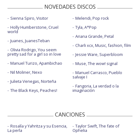
NOVEDADES DISCOS
Sienna Spiro, Visitor
Melendi, Pop rock
Holly Humberstone, Cruel
Tyla, A*Pop
world
Ariana Grande, Petal
Juanes, JuanesTeban
Charli xcx, Music, fashion, film
Olivia Rodrigo, You seem
pretty sad for a girl so in love
Jessie Ware, Superbloom
Manuel Turizo, Apambichao
Muse, The wow! signal
Nil Moliner, Nexo
Manuel Carrasco, Pueblo
salvaje I
Julieta Venegas, Norteña
Fangoria, La verdad o la
The Black Keys, Peaches!
imaginación
CANCIONES
Rosalía y Yahritza y su Esencia,
Taylor Swift, The fate of
La perla
Ophelia