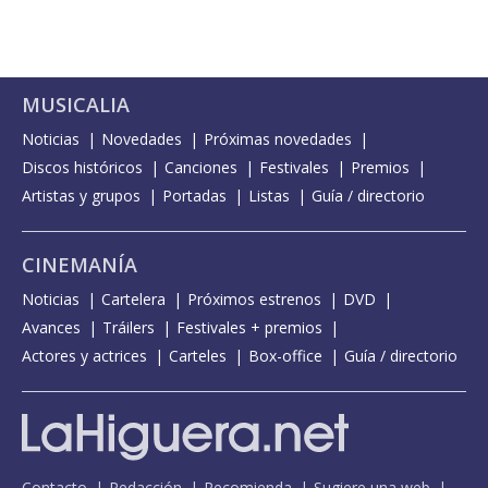
MUSICALIA
Noticias
Novedades
Próximas novedades
Discos históricos
Canciones
Festivales
Premios
Artistas y grupos
Portadas
Listas
Guía / directorio
CINEMANÍA
Noticias
Cartelera
Próximos estrenos
DVD
Avances
Tráilers
Festivales + premios
Actores y actrices
Carteles
Box-office
Guía / directorio
Contacto
Redacción
Recomienda
Sugiere una web