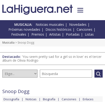
MUSICALIA:
Noticias musicales
Novedades
Próximas novedades
Discos históricos
Canciones
Festivales
Premios
Artistas
Portadas
Listas
Musicalia
> Snoop Dogg
Destacado:
'You seem pretty sad for a girl so in love' es el tercer
álbum de Olivia Rodrigo
Snoop Dogg
Discografía
Noticias
Biografía
Canciones
Enlaces