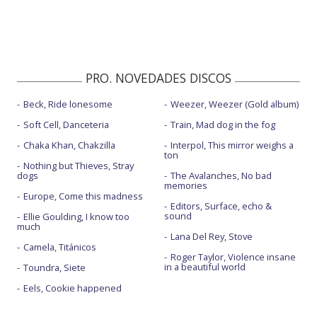
PRO. NOVEDADES DISCOS
Beck, Ride lonesome
Weezer, Weezer (Gold album)
Soft Cell, Danceteria
Train, Mad dog in the fog
Chaka Khan, Chakzilla
Interpol, This mirror weighs a
ton
Nothing but Thieves, Stray
dogs
The Avalanches, No bad
memories
Europe, Come this madness
Editors, Surface, echo &
sound
Ellie Goulding, I know too
much
Lana Del Rey, Stove
Camela, Titánicos
Roger Taylor, Violence insane
in a beautiful world
Toundra, Siete
Eels, Cookie happened