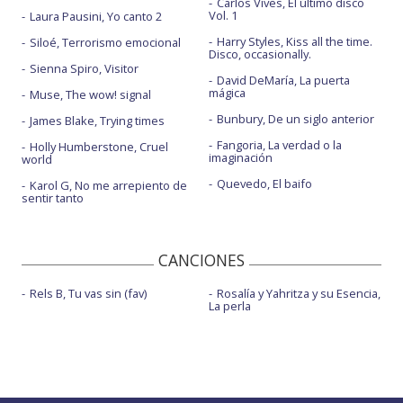
Carlos Vives, El último disco
Vol. 1
Laura Pausini, Yo canto 2
Harry Styles, Kiss all the time.
Siloé, Terrorismo emocional
Disco, occasionally.
Sienna Spiro, Visitor
David DeMaría, La puerta
mágica
Muse, The wow! signal
Bunbury, De un siglo anterior
James Blake, Trying times
Fangoria, La verdad o la
Holly Humberstone, Cruel
imaginación
world
Quevedo, El baifo
Karol G, No me arrepiento de
sentir tanto
CANCIONES
Rels B, Tu vas sin (fav)
Rosalía y Yahritza y su Esencia,
La perla