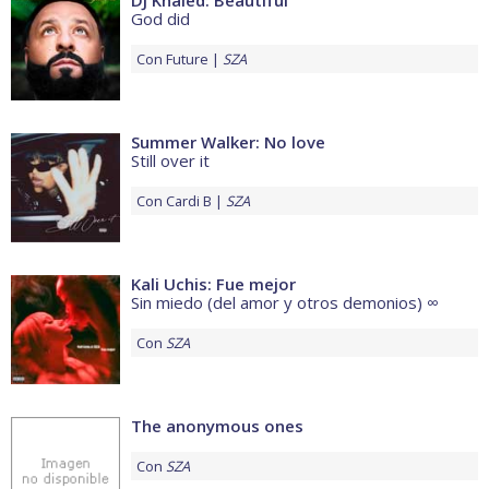
DJ Khaled: Beautiful
God did
Con
Future
SZA
Summer Walker: No love
Still over it
Con
Cardi B
SZA
Kali Uchis: Fue mejor
Sin miedo (del amor y otros demonios) ∞
Con
SZA
The anonymous ones
Con
SZA