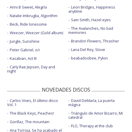
Anni B Sweet, Alegría
Leon Bridges, Happiness
anytime
Natalie Imbruglia, Algorithm
Sam Smith, Hazel eyes
Beck, Ride lonesome
The Avalanches, No bad
memories
Weezer, Weezer (Gold album)
Brandon Flowers, Thrasher
Jungle, Sunshine
Lana Del Rey, Stove
Peter Gabriel, o/i
beabadoobee, Pylon
Kasabian, Act III
Carly Rae Jepsen, Day and
night
NOVEDADES DISCOS
Carlos Vives, El último disco
David DeMaría, La puerta
Vol. 1
mágica
The Black Keys, Peaches!
Triángulo de Amor Bizarro, Mi
catedral
Gorillaz, The mountain
FLO, Therapy at the club
Ana Torroja, Se ha acabado el