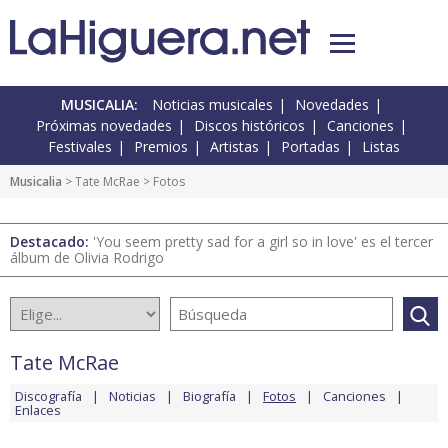
MUSICALIA:
Noticias musicales
Novedades
Próximas novedades
Discos históricos
Canciones
Festivales
Premios
Artistas
Portadas
Listas
Musicalia
>
Tate McRae
> Fotos
Destacado:
'You seem pretty sad for a girl so in love' es el tercer
álbum de Olivia Rodrigo
Tate McRae
Discografía
Noticias
Biografía
Fotos
Canciones
Enlaces