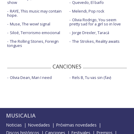
show
Quevedo, El baifo
RAYE, This music may contain
Melendi, Pop rock
hope.
Olivia Rodrigo, You seem
Muse, The wow! signal
pretty sad for a girl so in love
Siloé, Terrorismo emocional
Jorge Drexler, Taracá
The Rolling Stones, Foreign
The Strokes, Reality awaits
tongues
CANCIONES
Olivia Dean, Man I need
Rels B, Tu vas sin (fav)
MUSICALIA
Noticias
Novedades
Próximas novedades
Discos históricos
Canciones
Festivales
Premios