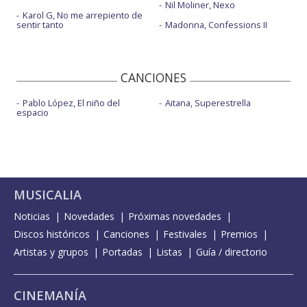
Nil Moliner, Nexo
Karol G, No me arrepiento de
sentir tanto
Madonna, Confessions II
CANCIONES
Pablo López, El niño del
Aitana, Superestrella
espacio
MUSICALIA
Noticias
Novedades
Próximas novedades
Discos históricos
Canciones
Festivales
Premios
Artistas y grupos
Portadas
Listas
Guía / directorio
CINEMANÍA