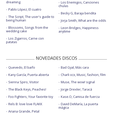
dreaming
Los Enemigos, Canciones
chulas
Pablo López, El cuatro
Becky G, Baraja bendita
The Script, The user's guide to
being human
Jorja Smith, What are the odds
Blossoms, Songs from the
Leon Bridges, Happiness
wedding cake
anytime
Los Zigarros, Carne con
patatas
NOVEDADES DISCOS
Quevedo, El baifo
Bad Gyal, Más cara
Kany García, Puerta abierta
Charli xcx, Music, fashion, film
Sienna Spiro, Visitor
Muse, The wow! signal
The Black Keys, Peaches!
Jorge Drexler, Taracá
Foo Fighters, Your favorite toy
Kase.O, Camisa de fuerza
Rels B: love love FLAKK
David DeMaría, La puerta
mágica
Ariana Grande, Petal