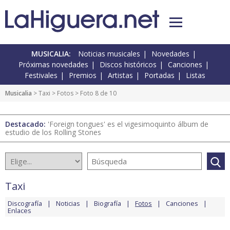
MUSICALIA:
Noticias musicales
Novedades
Próximas novedades
Discos históricos
Canciones
Festivales
Premios
Artistas
Portadas
Listas
Musicalia
>
Taxi
>
Fotos
> Foto 8 de 10
Destacado:
'Foreign tongues' es el vigesimoquinto álbum de
estudio de los Rolling Stones
Taxi
Discografía
Noticias
Biografía
Fotos
Canciones
Enlaces