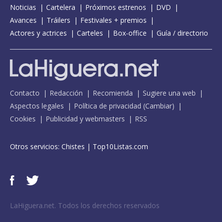
Noticias
Cartelera
Próximos estrenos
DVD
Avances
Tráilers
Festivales + premios
Actores y actrices
Carteles
Box-office
Guía / directorio
Contacto
Redacción
Recomienda
Sugiere una web
Aspectos legales
Política de privacidad
(
Cambiar
)
Cookies
Publicidad y webmasters
RSS
Otros servicios:
Chistes
|
Top10Listas.com
LaHiguera.net. Todos los derechos reservados