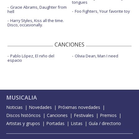
tongues
Gracie Abrams, Daughter from
Foo Fighters, Your favorite toy
hell
Harry Styles, Kiss all the time.
Disco, occasionally.
CANCIONES
Pablo López, El niño del
Olivia Dean, Man I need
espacio
MUSICALIA
Noticias
Novedades
Próximas novedades
Discos históricos
Canciones
Festivales
Premios
Artistas y grupos
Portadas
Listas
Guía / directorio