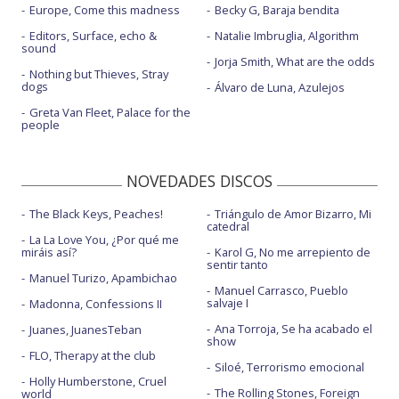
Europe, Come this madness
Becky G, Baraja bendita
Editors, Surface, echo &
Natalie Imbruglia, Algorithm
sound
Jorja Smith, What are the odds
Nothing but Thieves, Stray
dogs
Álvaro de Luna, Azulejos
Greta Van Fleet, Palace for the
people
NOVEDADES DISCOS
The Black Keys, Peaches!
Triángulo de Amor Bizarro, Mi
catedral
La La Love You, ¿Por qué me
miráis así?
Karol G, No me arrepiento de
sentir tanto
Manuel Turizo, Apambichao
Manuel Carrasco, Pueblo
salvaje I
Madonna, Confessions II
Ana Torroja, Se ha acabado el
Juanes, JuanesTeban
show
FLO, Therapy at the club
Siloé, Terrorismo emocional
Holly Humberstone, Cruel
The Rolling Stones, Foreign
world