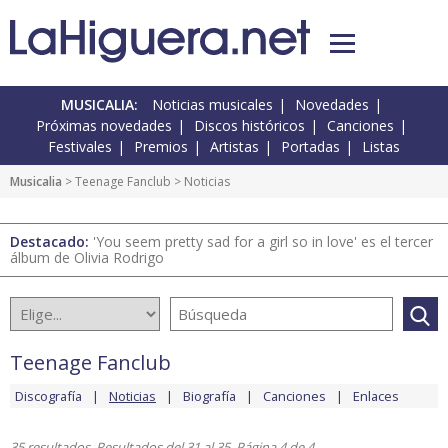
MUSICALIA:
Noticias musicales
Novedades
Próximas novedades
Discos históricos
Canciones
Festivales
Premios
Artistas
Portadas
Listas
Musicalia
>
Teenage Fanclub
> Noticias
Destacado:
'You seem pretty sad for a girl so in love' es el tercer
álbum de Olivia Rodrigo
Teenage Fanclub
Discografía
Noticias
Biografía
Canciones
Enlaces
35 resultados. Resultados del 31 al 35. Página 4 de 4