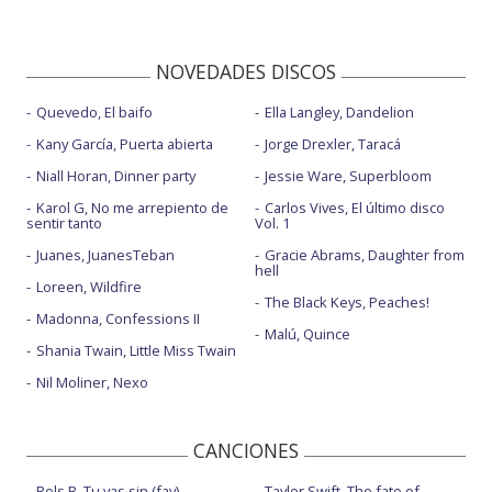
NOVEDADES DISCOS
Quevedo, El baifo
Ella Langley, Dandelion
Kany García, Puerta abierta
Jorge Drexler, Taracá
Niall Horan, Dinner party
Jessie Ware, Superbloom
Karol G, No me arrepiento de
Carlos Vives, El último disco
sentir tanto
Vol. 1
Juanes, JuanesTeban
Gracie Abrams, Daughter from
hell
Loreen, Wildfire
The Black Keys, Peaches!
Madonna, Confessions II
Malú, Quince
Shania Twain, Little Miss Twain
Nil Moliner, Nexo
CANCIONES
Rels B, Tu vas sin (fav)
Taylor Swift, The fate of