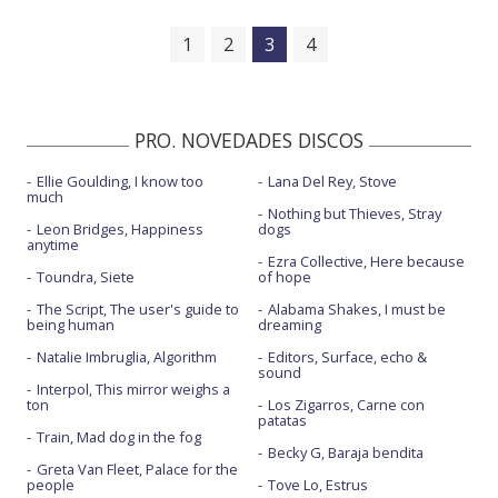
1
2
3
4
PRO. NOVEDADES DISCOS
Ellie Goulding, I know too
Lana Del Rey, Stove
much
Nothing but Thieves, Stray
Leon Bridges, Happiness
dogs
anytime
Ezra Collective, Here because
Toundra, Siete
of hope
The Script, The user's guide to
Alabama Shakes, I must be
being human
dreaming
Natalie Imbruglia, Algorithm
Editors, Surface, echo &
sound
Interpol, This mirror weighs a
ton
Los Zigarros, Carne con
patatas
Train, Mad dog in the fog
Becky G, Baraja bendita
Greta Van Fleet, Palace for the
people
Tove Lo, Estrus