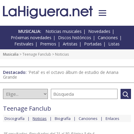
MUSICALIA:
Noticias musicales
Novedades
Próximas novedades
Discos históricos
Canciones
Festivales
Premios
Artistas
Portadas
Listas
Musicalia
>
Teenage Fanclub
> Noticias
Destacado:
'Petal' es el octavo álbum de estudio de Ariana
Grande
Teenage Fanclub
Discografía
Noticias
Biografía
Canciones
Enlaces
35 resultados. Resultados del 21 al 30. Página 3 de 4