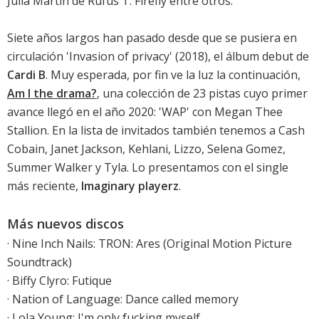
Julia Martín de Rufus T. Firefly entre otros.
Siete años largos han pasado desde que se pusiera en
circulación '
Invasion of privacy
' (2018), el álbum debut de
Cardi B
. Muy esperada, por fin ve la luz la continuación,
Am I the drama?
, una colección de 23 pistas cuyo primer
avance llegó en el año 2020: '
WAP
' con Megan Thee
Stallion. En la lista de invitados también tenemos a Cash
Cobain, Janet Jackson, Kehlani, Lizzo, Selena Gomez,
Summer Walker y Tyla. Lo presentamos con el single
más reciente,
Imaginary playerz
.
Más nuevos discos
·
Nine Inch Nails: TRON: Ares (Original Motion Picture
Soundtrack)
·
Biffy Clyro: Futique
·
Nation of Language: Dance called memory
·
Lola Young: I'm only fucking myself