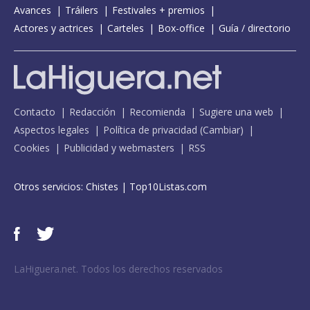
Avances
Tráilers
Festivales + premios
Actores y actrices
Carteles
Box-office
Guía / directorio
Contacto
Redacción
Recomienda
Sugiere una web
Aspectos legales
Política de privacidad
(
Cambiar
)
Cookies
Publicidad y webmasters
RSS
Otros servicios:
Chistes
|
Top10Listas.com
LaHiguera.net. Todos los derechos reservados