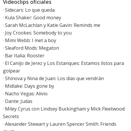
Videoclips oficiales
·
Sidecars: Lo que queda
·
Kula Shaker: Good money
·
Sarah McLachlan y Katie Gavin: Reminds me
·
Joy Crookes: Somebody to you
· Mimi Webb: I met a boy
· Sleaford Mods: Megaton
· Bar Italia: Rooster
·
El Canijo de Jerez y Los Estanques: Estamos listos para
golpear
· Shinova y Nina de Juan: Los días que vendrán
·
Midlake: Days gone by
·
Nacho Vegas: Alivio
· Dante: Judas
·
Miley Cyrus con Lindsey Buckingham y Mick Fleetwood:
Secrets
· Alexander Stewart y Lauren Spencer Smith: Friends