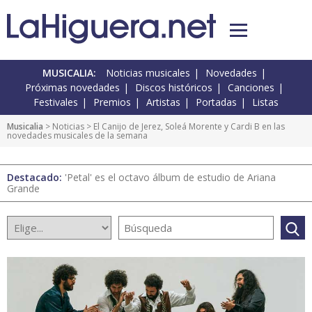
MUSICALIA:
Noticias musicales
Novedades
Próximas novedades
Discos históricos
Canciones
Festivales
Premios
Artistas
Portadas
Listas
Musicalia
>
Noticias
> El Canijo de Jerez, Soleá Morente y Cardi B en las
novedades musicales de la semana
Destacado:
'Petal' es el octavo álbum de estudio de Ariana
Grande