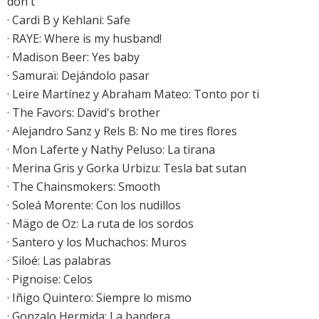
don't
·
Cardi B y Kehlani: Safe
·
RAYE: Where is my husband!
·
Madison Beer: Yes baby
· Samuraï: Dejándolo pasar
·
Leire Martínez y Abraham Mateo: Tonto por ti
·
The Favors: David's brother
·
Alejandro Sanz y Rels B: No me tires flores
·
Mon Laferte y Nathy Peluso: La tirana
· Merina Gris y Gorka Urbizu: Tesla bat sutan
·
The Chainsmokers: Smooth
·
Soleá Morente: Con los nudillos
·
Mägo de Oz: La ruta de los sordos
· Santero y los Muchachos: Muros
·
Siloé: Las palabras
· Pignoise: Celos
· Iñigo Quintero: Siempre lo mismo
· Gonzalo Hermida: La bandera