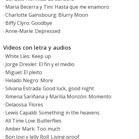
·
Maria Becerra y Tini: Hasta que me enamoro
· Charlotte Gainsbourg: Blurry Moon
·
Biffy Clyro: Goodbye
·
Anne-Marie: Depressed
Videos con letra y audios
·
White Lies: Keep up
·
Jorge Drexler: El fin y el medio
·
Miguel: El pleito
·
Helado Negro: More
·
Silvana Estrada: Good luck, good night
· Ximena Sariñana y Marilia Monzón: Momento
· Delaossa: Flores
·
Lewis Capaldi: Something in the heavens
·
All Time Low: Butterflies
·
Amber Mark: Too much
· Bon Jovi y Jelly Roll: Living proof