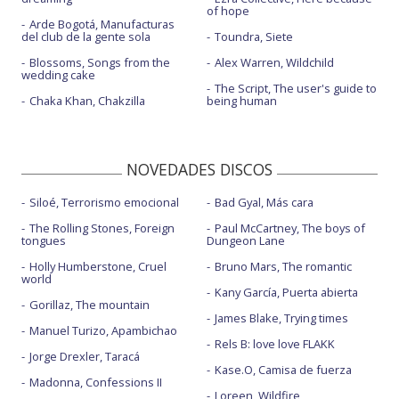
of hope
Arde Bogotá, Manufacturas
del club de la gente sola
Toundra, Siete
Blossoms, Songs from the
Alex Warren, Wildchild
wedding cake
The Script, The user's guide to
Chaka Khan, Chakzilla
being human
NOVEDADES DISCOS
Siloé, Terrorismo emocional
Bad Gyal, Más cara
The Rolling Stones, Foreign
Paul McCartney, The boys of
tongues
Dungeon Lane
Holly Humberstone, Cruel
Bruno Mars, The romantic
world
Kany García, Puerta abierta
Gorillaz, The mountain
James Blake, Trying times
Manuel Turizo, Apambichao
Rels B: love love FLAKK
Jorge Drexler, Taracá
Kase.O, Camisa de fuerza
Madonna, Confessions II
Loreen, Wildfire