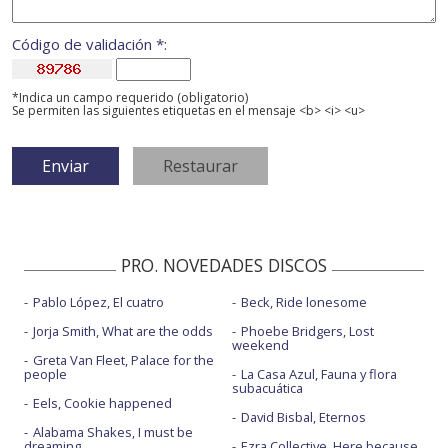
Código de validación *:
*Indica un campo requerido (obligatorio)
Se permiten las siguientes etiquetas en el mensaje <b> <i> <u>
PRO. NOVEDADES DISCOS
Pablo López, El cuatro
Beck, Ride lonesome
Jorja Smith, What are the odds
Phoebe Bridgers, Lost
weekend
Greta Van Fleet, Palace for the
people
La Casa Azul, Fauna y flora
subacuática
Eels, Cookie happened
David Bisbal, Eternos
Alabama Shakes, I must be
dreaming
Ezra Collective, Here because