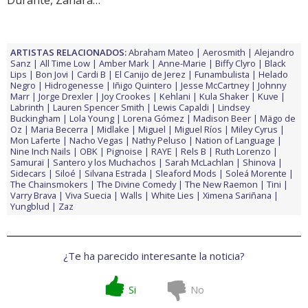
Durante, Zahara…
ARTISTAS RELACIONADOS:
Abraham Mateo
Aerosmith
Alejandro
Sanz
All Time Low
Amber Mark
Anne-Marie
Biffy Clyro
Black
Lips
Bon Jovi
Cardi B
El Canijo de Jerez
Funambulista
Helado
Negro
Hidrogenesse
Iñigo Quintero
Jesse McCartney
Johnny
Marr
Jorge Drexler
Joy Crookes
Kehlani
Kula Shaker
Kuve
Labrinth
Lauren Spencer Smith
Lewis Capaldi
Lindsey
Buckingham
Lola Young
Lorena Gómez
Madison Beer
Mägo de
Oz
Maria Becerra
Midlake
Miguel
Miguel Ríos
Miley Cyrus
Mon Laferte
Nacho Vegas
Nathy Peluso
Nation of Language
Nine Inch Nails
OBK
Pignoise
RAYE
Rels B
Ruth Lorenzo
Samuraï
Santero y los Muchachos
Sarah McLachlan
Shinova
Sidecars
Siloé
Silvana Estrada
Sleaford Mods
Soleá Morente
The Chainsmokers
The Divine Comedy
The New Raemon
Tini
Varry Brava
Viva Suecia
Walls
White Lies
Ximena Sariñana
Yungblud
Zaz
¿Te ha parecido interesante la noticia?
Si
No