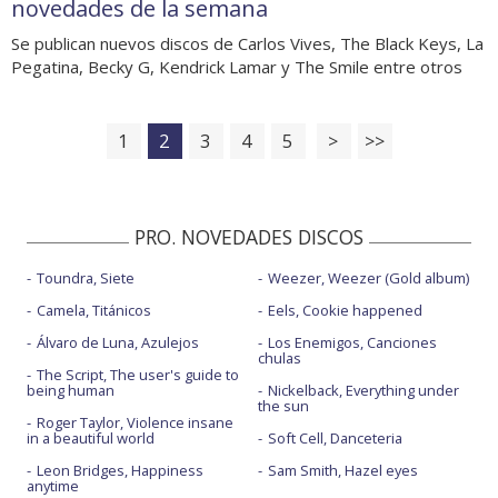
novedades de la semana
Se publican nuevos discos de Carlos Vives, The Black Keys, La
Pegatina, Becky G, Kendrick Lamar y The Smile entre otros
1
2
3
4
5
>
>>
PRO. NOVEDADES DISCOS
Toundra, Siete
Weezer, Weezer (Gold album)
Camela, Titánicos
Eels, Cookie happened
Álvaro de Luna, Azulejos
Los Enemigos, Canciones
chulas
The Script, The user's guide to
being human
Nickelback, Everything under
the sun
Roger Taylor, Violence insane
in a beautiful world
Soft Cell, Danceteria
Leon Bridges, Happiness
Sam Smith, Hazel eyes
anytime