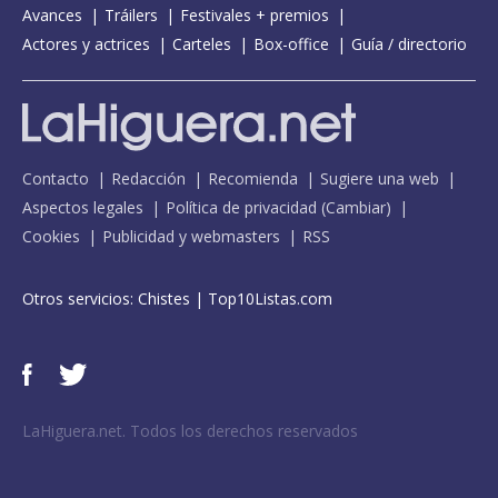
Avances
Tráilers
Festivales + premios
Actores y actrices
Carteles
Box-office
Guía / directorio
Contacto
Redacción
Recomienda
Sugiere una web
Aspectos legales
Política de privacidad
(
Cambiar
)
Cookies
Publicidad y webmasters
RSS
Otros servicios:
Chistes
|
Top10Listas.com
LaHiguera.net. Todos los derechos reservados