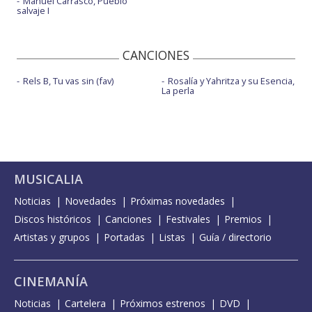
Manuel Carrasco, Pueblo
salvaje I
CANCIONES
Rels B, Tu vas sin (fav)
Rosalía y Yahritza y su Esencia,
La perla
MUSICALIA
Noticias
Novedades
Próximas novedades
Discos históricos
Canciones
Festivales
Premios
Artistas y grupos
Portadas
Listas
Guía / directorio
CINEMANÍA
Noticias
Cartelera
Próximos estrenos
DVD