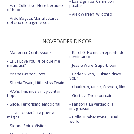
Los Zigarros, Carne con
Ezra Collective, Here because
patatas
of hope
Alex Warren, Wildchild
Arde Bogotá, Manufacturas
del club de la gente sola
NOVEDADES DISCOS
Madonna, Confessions II
Karol G, No me arrepiento de
sentir tanto
La La Love You, ¿Por qué me
miráis así?
Jessie Ware, Superbloom
Ariana Grande, Petal
Carlos Vives, El último disco
Vol. 1
Shania Twain, Little Miss Twain
Charli xcx, Music, fashion, film
RAYE, This music may contain
hope.
Gorillaz, The mountain
Siloé, Terrorismo emocional
Fangoria, La verdad o la
imaginación
David DeMaría, La puerta
mágica
Holly Humberstone, Cruel
world
Sienna Spiro, Visitor