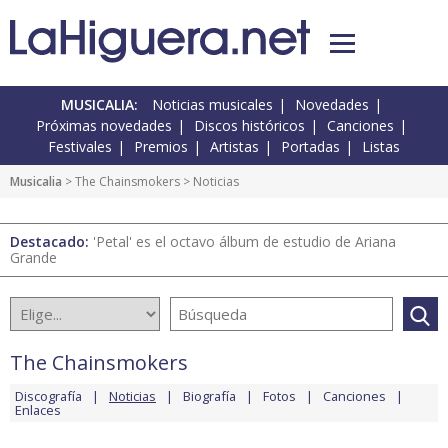
MUSICALIA:
Noticias musicales
Novedades
Próximas novedades
Discos históricos
Canciones
Festivales
Premios
Artistas
Portadas
Listas
Musicalia
>
The Chainsmokers
> Noticias
Destacado:
'Petal' es el octavo álbum de estudio de Ariana
Grande
The Chainsmokers
Discografía
Noticias
Biografía
Fotos
Canciones
Enlaces