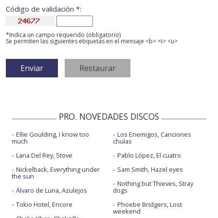
Código de validación *:
*Indica un campo requerido (obligatorio)
Se permiten las siguientes etiquetas en el mensaje <b> <i> <u>
PRO. NOVEDADES DISCOS
Ellie Goulding, I know too
Los Enemigos, Canciones
much
chulas
Lana Del Rey, Stove
Pablo López, El cuatro
Nickelback, Everything under
Sam Smith, Hazel eyes
the sun
Nothing but Thieves, Stray
Álvaro de Luna, Azulejos
dogs
Tokio Hotel, Encore
Phoebe Bridgers, Lost
weekend