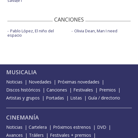
salvaje I
CANCIONES
Pablo López, El niño del
Olivia Dean, Man I need
espacio
MUSICALIA
Noticias
Novedades
Próximas novedades
Discos históricos
Canciones
Festivales
Premios
Artistas y grupos
Portadas
Listas
Guía / directorio
CINEMANÍA
Noticias
Cartelera
Próximos estrenos
DVD
Avances
Tráilers
Festivales + premios