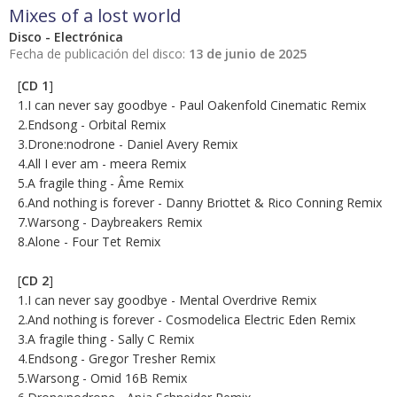
Mixes of a lost world
Disco - Electrónica
Fecha de publicación del disco:
13 de junio de 2025
[
CD 1
]
1.I can never say goodbye - Paul Oakenfold Cinematic Remix
2.Endsong - Orbital Remix
3.Drone:nodrone - Daniel Avery Remix
4.All I ever am - meera Remix
5.A fragile thing - Âme Remix
6.And nothing is forever - Danny Briottet & Rico Conning Remix
7.Warsong - Daybreakers Remix
8.Alone - Four Tet Remix
[
CD 2
]
1.I can never say goodbye - Mental Overdrive Remix
2.And nothing is forever - Cosmodelica Electric Eden Remix
3.A fragile thing - Sally C Remix
4.Endsong - Gregor Tresher Remix
5.Warsong - Omid 16B Remix