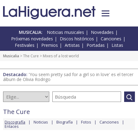
MUSICALIA:
Noticias musicales
Novedades
Próximas novedades
Discos históricos
Canciones
Festivales
Premios
Artistas
Portadas
Listas
Musicalia
>
The Cure
> Mixes of a lost world
Destacado:
'You seem pretty sad for a girl so in love' es el tercer
álbum de Olivia Rodrigo
The Cure
Discografía
Noticias
Biografía
Fotos
Canciones
Enlaces