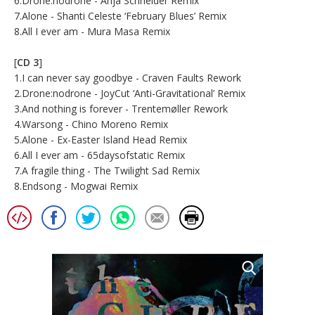
6.Drone:nodrone - Anja Schneider Remix
7.Alone - Shanti Celeste ‘February Blues’ Remix
8.All I ever am - Mura Masa Remix
[
CD 3
]
1.I can never say goodbye - Craven Faults Rework
2.Drone:nodrone - JoyCut ‘Anti-Gravitational’ Remix
3.And nothing is forever - Trentemøller Rework
4.Warsong - Chino Moreno Remix
5.Alone - Ex-Easter Island Head Remix
6.All I ever am - 65daysofstatic Remix
7.A fragile thing - The Twilight Sad Remix
8.Endsong - Mogwai Remix