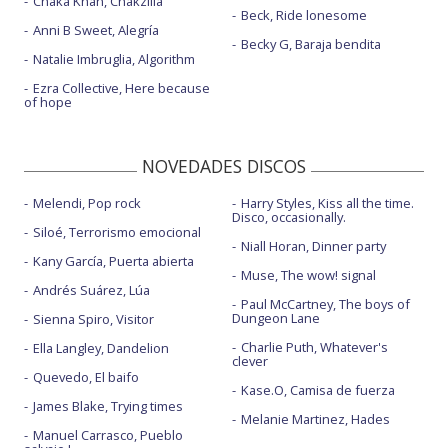
Chaka Khan, Chakzilla
Beck, Ride lonesome
Anni B Sweet, Alegría
Becky G, Baraja bendita
Natalie Imbruglia, Algorithm
Ezra Collective, Here because
of hope
NOVEDADES DISCOS
Melendi, Pop rock
Harry Styles, Kiss all the time.
Disco, occasionally.
Siloé, Terrorismo emocional
Niall Horan, Dinner party
Kany García, Puerta abierta
Muse, The wow! signal
Andrés Suárez, Lúa
Paul McCartney, The boys of
Dungeon Lane
Sienna Spiro, Visitor
Charlie Puth, Whatever's
Ella Langley, Dandelion
clever
Quevedo, El baifo
Kase.O, Camisa de fuerza
James Blake, Trying times
Melanie Martinez, Hades
Manuel Carrasco, Pueblo