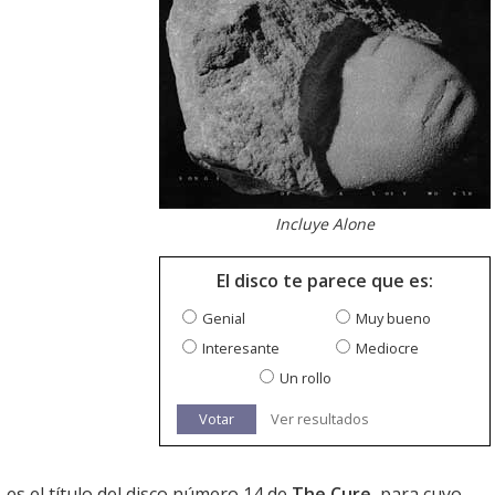
Incluye Alone
El disco te parece que es:
Genial
Muy bueno
Interesante
Mediocre
Un rollo
Votar
Ver resultados
, es el título del disco número 14 de
The Cure
, para cuyo