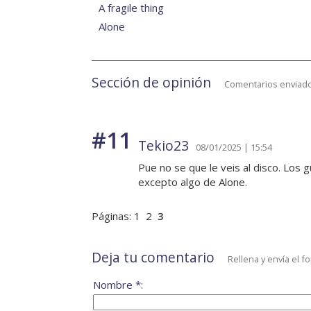
A fragile thing
Alone
Sección de opinión
Comentarios enviado
#11
Tekio23
08/01/2025 | 15:54
Pue no se que le veis al disco. Los
excepto algo de Alone.
Páginas:
1
2
3
Deja tu comentario
Rellena y envía el f
Nombre *: