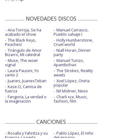
NOVEDADES DISCOS
Ana Torroja, Se ha
Manuel Carrasco,
acabado el show
Pueblo salvaje I
The Black Keys,
Holly Humberstone,
Peaches!
Cruel world
Triángulo de Amor
Niall Horan, Dinner
Bizarro, Mi catedral
party
Muse, The wow!
Manuel Turizo,
signal
Apambichao
Laura Pausini, Yo
The Strokes, Reality
canto 2
awaits
Juanes, JuanesTeban
Xoel López, Oniria
popular
Kase.O, Camisa de
fuerza
Nil Moliner, Nexo
Fangoria, La verdad o
Charli xcx, Music,
la imaginación
fashion, film
CANCIONES
Rosalía y Yahritza y su
Pablo López, El niño
Esencia, La perla
del espacio