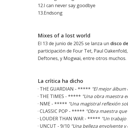
12.I can never say goodbye
13.Endsong
Mixes of a lost world
El 13 de junio de 2025 se lanza un
disco d
participación de Four Tet, Paul Oakenfol
Deftones, y Mogwai, entre otros muchos.
La crítica ha dicho
· THE GUARDIAN - *****
"El mejor álbum 
· THE TIMES - *****
"Una obra maestra e
· NME - *****
"Una magistral reflexión so
· CLASSIC POP - *****
"Obra maestra que 
· LOUDER THAN WAR - *****
"Un trabajo
· UNCUT - 9/10
"Una belleza envolvente y 