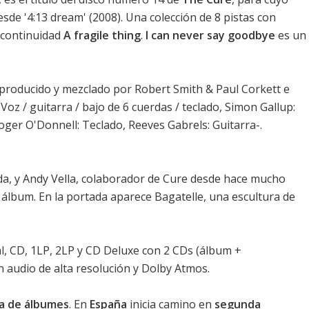
sde '
4:13 dream
' (2008). Una colección de 8 pistas con
 continuidad
A fragile thing
.
I can never say goodbye
es un
 producido y mezclado por Robert Smith & Paul Corkett e
oz / guitarra / bajo de 6 cuerdas / teclado, Simon Gallup:
oger O'Donnell: Teclado, Reeves Gabrels: Guitarra-.
da, y Andy Vella, colaborador de Cure desde hace mucho
l álbum. En la portada aparece Bagatelle, una escultura de
al, CD, 1LP, 2LP y CD Deluxe con 2 CDs (álbum +
n audio de alta resolución y Dolby Atmos.
ica de álbumes
. En
España
inicia camino en
segunda