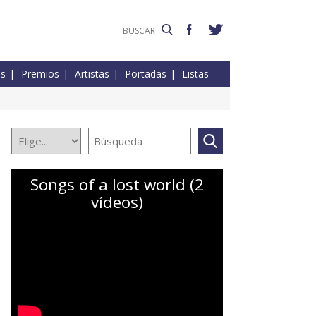
es
Premios
Artistas
Portadas
Listas
Songs of a lost world (2
vídeos)