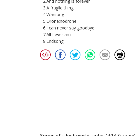
2.And nothing is forever
3.A fragile thing
4.Warsong
5.Drone:nodrone
6.I can never say goodbye
7.All I ever am
8.Endsong
Songs of a lost world
, antes '4:14 Scream'