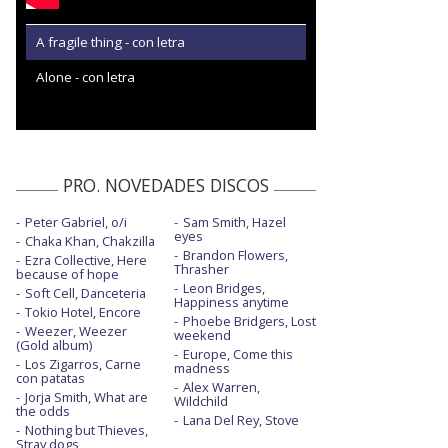
A fragile thing - con letra
Alone - con letra
PRO. NOVEDADES DISCOS
Peter Gabriel, o/i
Sam Smith, Hazel
eyes
Chaka Khan, Chakzilla
Brandon Flowers,
Ezra Collective, Here
Thrasher
because of hope
Leon Bridges,
Soft Cell, Danceteria
Happiness anytime
Tokio Hotel, Encore
Phoebe Bridgers, Lost
Weezer, Weezer
weekend
(Gold album)
Europe, Come this
Los Zigarros, Carne
madness
con patatas
Alex Warren,
Jorja Smith, What are
Wildchild
the odds
Lana Del Rey, Stove
Nothing but Thieves,
Stray dogs