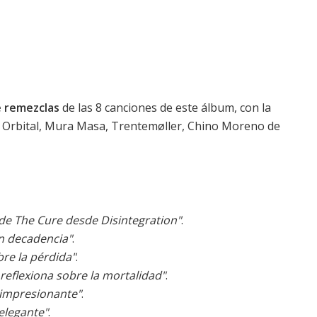
e remezclas
de las 8 canciones de este álbum, con la
d, Orbital, Mura Masa, Trentemøller, Chino Moreno de
de The Cure desde Disintegration"
.
n decadencia"
.
bre la pérdida"
.
reflexiona sobre la mortalidad"
.
 impresionante"
.
elegante"
.