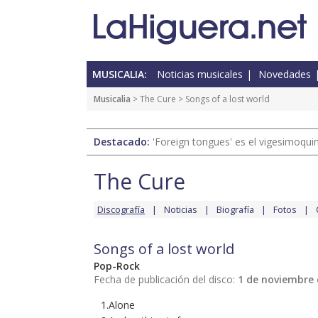
MUSICALIA:
Noticias musicales
Novedades
Musicalia
>
The Cure
> Songs of a lost world
Destacado:
'Foreign tongues' es el vigesimoqui
The Cure
Discografía
Noticias
Biografía
Fotos
Songs of a lost world
Pop-Rock
Fecha de publicación del disco:
1 de noviembre 
1.Alone