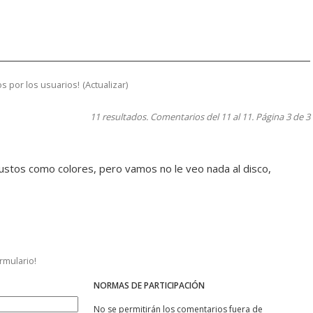
s por los usuarios!
(
Actualizar
)
11 resultados. Comentarios del 11 al 11. Página 3 de 3
 gustos como colores, pero vamos no le veo nada al disco,
ormulario!
NORMAS DE PARTICIPACIÓN
No se permitirán los comentarios fuera de