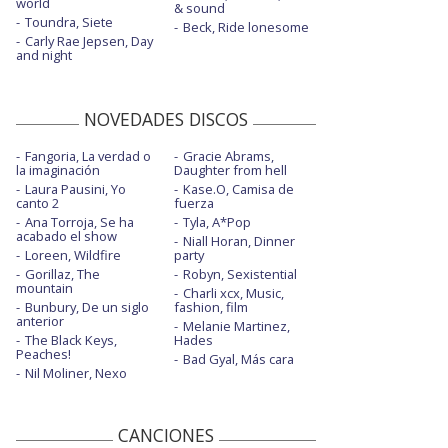
world
& sound
Toundra, Siete
Beck, Ride lonesome
Carly Rae Jepsen, Day
and night
NOVEDADES DISCOS
Fangoria, La verdad o
Gracie Abrams,
la imaginación
Daughter from hell
Laura Pausini, Yo
Kase.O, Camisa de
canto 2
fuerza
Ana Torroja, Se ha
Tyla, A*Pop
acabado el show
Niall Horan, Dinner
Loreen, Wildfire
party
Gorillaz, The
Robyn, Sexistential
mountain
Charli xcx, Music,
Bunbury, De un siglo
fashion, film
anterior
Melanie Martinez,
The Black Keys,
Hades
Peaches!
Bad Gyal, Más cara
Nil Moliner, Nexo
CANCIONES