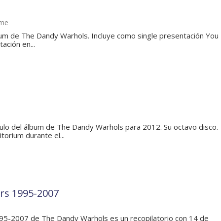
 me
bum de The Dandy Warhols. Incluye como single presentación You
tación en...
ítulo del álbum de The Dandy Warhols para 2012. Su octavo disco.
orium durante el...
ars 1995-2007
95-2007 de The Dandy Warhols es un recopilatorio con 14 de