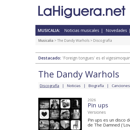
MUSICALIA:
Noticias musicales
Novedades
Musicalia
>
The Dandy Warhols
> Discografía
Destacado:
'Foreign tongues' es el vigesimoqui
The Dandy Warhols
Discografía
Noticias
Biografía
Canciones
2026
Pin ups
Versiones
Pin ups es un disco 
de The Damned ('Love 