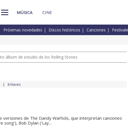
MÚSICA
CINE
Próximas novedades
Discos históricos
Canciones
Festival
nto álbum de estudio de los Rolling Stones
Enlaces
de versiones de The Dandy Warhols, que interpretan canciones
song'), Bob Dylan ('Lay...