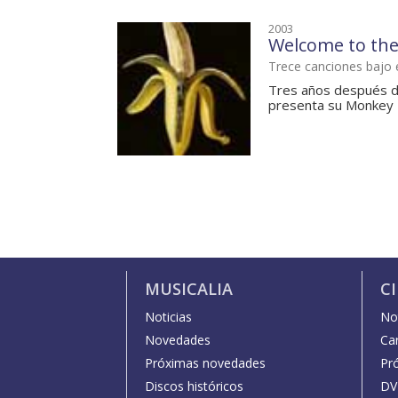
2003
Welcome to th
Trece canciones bajo e
Tres años después d
presenta su Monkey H
MUSICALIA
C
Noticias
Not
Novedades
Car
Próximas novedades
Pr
Discos históricos
DV