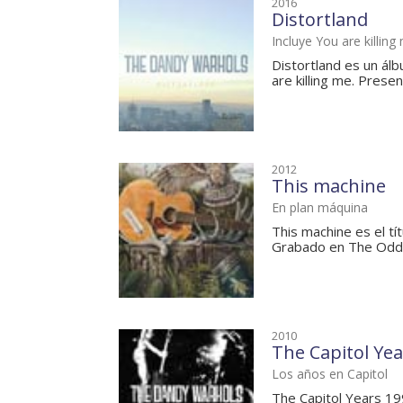
2016
Distortland
Incluye You are killing
Distortland es un ál
are killing me. Presen
2012
This machine
En plan máquina
This machine es el t
Grabado en The Oddit
2010
The Capitol Ye
Los años en Capitol
The Capitol Years 19