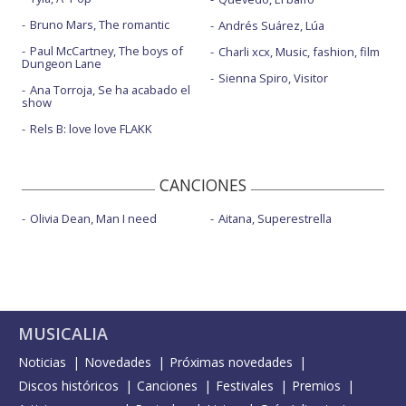
Bruno Mars, The romantic
Andrés Suárez, Lúa
Paul McCartney, The boys of
Charli xcx, Music, fashion, film
Dungeon Lane
Sienna Spiro, Visitor
Ana Torroja, Se ha acabado el
show
Rels B: love love FLAKK
CANCIONES
Olivia Dean, Man I need
Aitana, Superestrella
MUSICALIA
Noticias
Novedades
Próximas novedades
Discos históricos
Canciones
Festivales
Premios