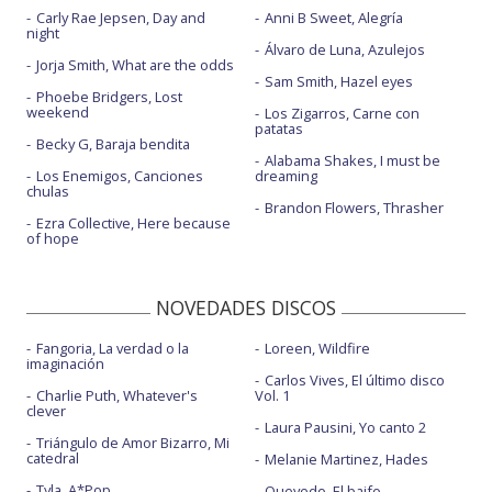
Carly Rae Jepsen, Day and
Anni B Sweet, Alegría
night
Álvaro de Luna, Azulejos
Jorja Smith, What are the odds
Sam Smith, Hazel eyes
Phoebe Bridgers, Lost
weekend
Los Zigarros, Carne con
patatas
Becky G, Baraja bendita
Alabama Shakes, I must be
Los Enemigos, Canciones
dreaming
chulas
Brandon Flowers, Thrasher
Ezra Collective, Here because
of hope
NOVEDADES DISCOS
Fangoria, La verdad o la
Loreen, Wildfire
imaginación
Carlos Vives, El último disco
Charlie Puth, Whatever's
Vol. 1
clever
Laura Pausini, Yo canto 2
Triángulo de Amor Bizarro, Mi
catedral
Melanie Martinez, Hades
Tyla, A*Pop
Quevedo, El baifo