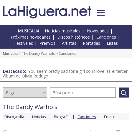
MUSICALIA:
Noticias musicales
Novedades
Próximas novedades
Discos históricos
Canciones
Festivales
Premios
Artistas
Portadas
Listas
Musicalia
>
The Dandy Warhols
> Canciones
Destacado:
'You seem pretty sad for a girl so in love' es el tercer
álbum de Olivia Rodrigo
The Dandy Warhols
Discografía
Noticias
Biografía
Canciones
Enlaces