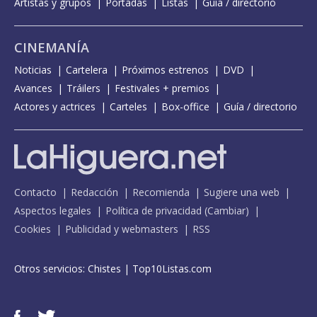
Artistas y grupos
Portadas
Listas
Guía / directorio
CINEMANÍA
Noticias
Cartelera
Próximos estrenos
DVD
Avances
Tráilers
Festivales + premios
Actores y actrices
Carteles
Box-office
Guía / directorio
Contacto
Redacción
Recomienda
Sugiere una web
Aspectos legales
Política de privacidad
(
Cambiar
)
Cookies
Publicidad y webmasters
RSS
Otros servicios:
Chistes
|
Top10Listas.com