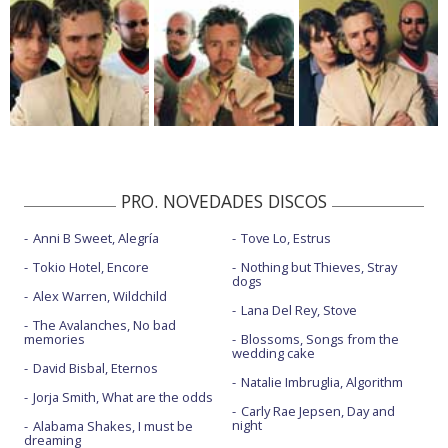
PRO. NOVEDADES DISCOS
Anni B Sweet, Alegría
Tove Lo, Estrus
Tokio Hotel, Encore
Nothing but Thieves, Stray
dogs
Alex Warren, Wildchild
Lana Del Rey, Stove
The Avalanches, No bad
memories
Blossoms, Songs from the
wedding cake
David Bisbal, Eternos
Natalie Imbruglia, Algorithm
Jorja Smith, What are the odds
Carly Rae Jepsen, Day and
night
Alabama Shakes, I must be
dreaming