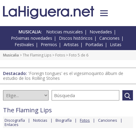
MUSICALIA:
Noticias musicales
Novedades
Próximas novedades
Discos históricos
Canciones
Festivales
Premios
Artistas
Portadas
Listas
Musicalia
>
The Flaming Lips
>
Fotos
> Foto 5 de 6
Destacado:
'Foreign tongues' es el vigesimoquinto álbum de
estudio de los Rolling Stones
The Flaming Lips
Discografía
Noticias
Biografía
Fotos
Canciones
Enlaces