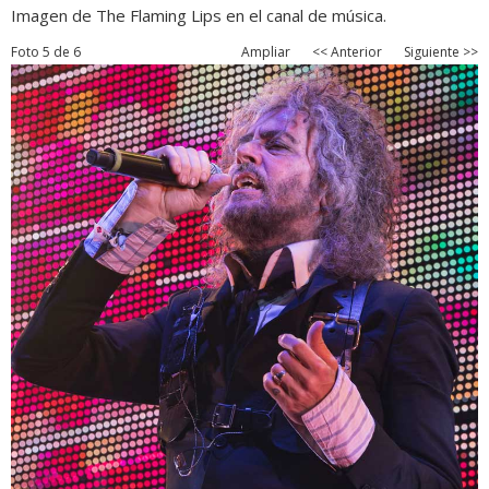
Imagen de The Flaming Lips en el canal de música.
Foto 5 de 6
Ampliar
<< Anterior
Siguiente >>