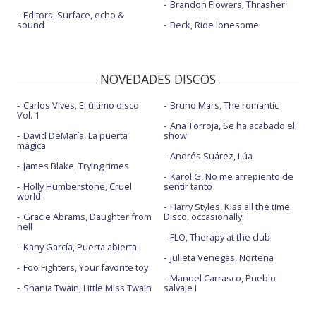
Brandon Flowers, Thrasher
Editors, Surface, echo &
sound
Beck, Ride lonesome
NOVEDADES DISCOS
Carlos Vives, El último disco
Bruno Mars, The romantic
Vol. 1
Ana Torroja, Se ha acabado el
David DeMaría, La puerta
show
mágica
Andrés Suárez, Lúa
James Blake, Trying times
Karol G, No me arrepiento de
Holly Humberstone, Cruel
sentir tanto
world
Harry Styles, Kiss all the time.
Gracie Abrams, Daughter from
Disco, occasionally.
hell
FLO, Therapy at the club
Kany García, Puerta abierta
Julieta Venegas, Norteña
Foo Fighters, Your favorite toy
Manuel Carrasco, Pueblo
Shania Twain, Little Miss Twain
salvaje I