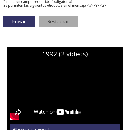
*Indica un campo requerido (obligatorio)
Se permiten las siguientes etiquetas en el mensaje <b> <i> <u>
1992 (2 vídeos)
All eyez - con Jeremih