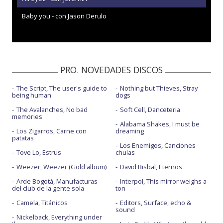
Baby you - con Jason Derulo
PRO. NOVEDADES DISCOS
The Script, The user's guide to
Nothing but Thieves, Stray
being human
dogs
The Avalanches, No bad
Soft Cell, Danceteria
memories
Alabama Shakes, I must be
Los Zigarros, Carne con
dreaming
patatas
Los Enemigos, Canciones
Tove Lo, Estrus
chulas
Weezer, Weezer (Gold album)
David Bisbal, Eternos
Arde Bogotá, Manufacturas
Interpol, This mirror weighs a
del club de la gente sola
ton
Camela, Titánicos
Editors, Surface, echo &
sound
Nickelback, Everything under