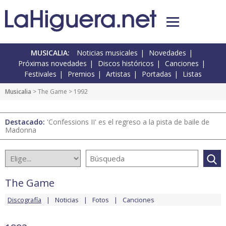
MUSICALIA:
Noticias musicales
Novedades
Próximas novedades
Discos históricos
Canciones
Festivales
Premios
Artistas
Portadas
Listas
Musicalia
>
The Game
> 1992
Destacado:
'Confessions II' es el regreso a la pista de baile de
Madonna
The Game
Discografía
Noticias
Fotos
Canciones