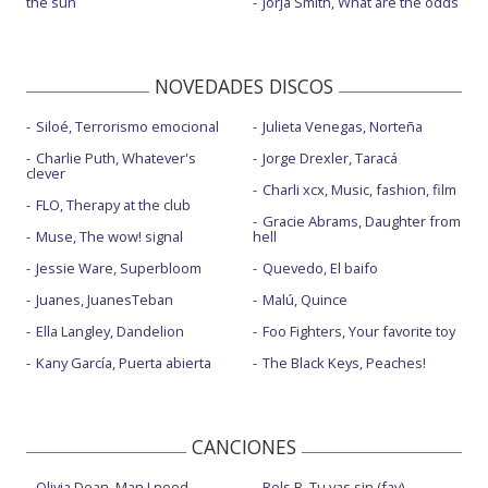
the sun
Jorja Smith, What are the odds
NOVEDADES DISCOS
Siloé, Terrorismo emocional
Julieta Venegas, Norteña
Charlie Puth, Whatever's
Jorge Drexler, Taracá
clever
Charli xcx, Music, fashion, film
FLO, Therapy at the club
Gracie Abrams, Daughter from
Muse, The wow! signal
hell
Jessie Ware, Superbloom
Quevedo, El baifo
Juanes, JuanesTeban
Malú, Quince
Ella Langley, Dandelion
Foo Fighters, Your favorite toy
Kany García, Puerta abierta
The Black Keys, Peaches!
CANCIONES
Olivia Dean, Man I need
Rels B, Tu vas sin (fav)