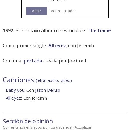
Un rollo
Votar
Ver resultados
1992
es el octavo álbum de estudio de
The Game
.
Como primer single
All eyez
, con Jeremih.
Con una
portada
creada por Joe Cool.
Canciones
(letra, audio, vídeo)
Baby you
: Con
Jason Derulo
All eyez
: Con Jeremih
Sección de opinión
Comentarios enviados por los usuarios!
(
Actualizar
)