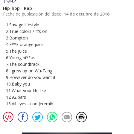
1992
Hip-hop - Rap
Fecha de publicación del disco:
14 de octubre de 2016
1.Savage lifestyle
2.True colors / It's on
3.Bompton
4.F**k orange juice
5.The juice
6.Young ni**as
7.The soundtrack
8.I grew up on Wu-Tang
9.However do you want it
10.Baby you
11.What your life like
12.92 bars
13.All eyes - con Jeremih