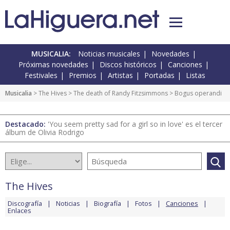
MUSICALIA:
Noticias musicales
Novedades
Próximas novedades
Discos históricos
Canciones
Festivales
Premios
Artistas
Portadas
Listas
Musicalia
>
The Hives
>
The death of Randy Fitzsimmons
> Bogus operandi
Destacado:
'You seem pretty sad for a girl so in love' es el tercer
álbum de Olivia Rodrigo
The Hives
Discografía
Noticias
Biografía
Fotos
Canciones
Enlaces