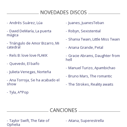
NOVEDADES DISCOS
Andrés Suárez, Lúa
Juanes, JuanesTeban
David DeMaría, La puerta
Robyn, Sexistential
mágica
Shania Twain, Little Miss Twain
Triángulo de Amor Bizarro, Mi
catedral
Ariana Grande, Petal
Rels B: love love FLAKK
Gracie Abrams, Daughter from
hell
Quevedo, El baifo
Manuel Turizo, Apambichao
Julieta Venegas, Norteña
Bruno Mars, The romantic
Ana Torroja, Se ha acabado el
show
The Strokes, Reality awaits
Tyla, A*Pop
CANCIONES
Taylor Swift, The fate of
Aitana, Superestrella
Ophelia