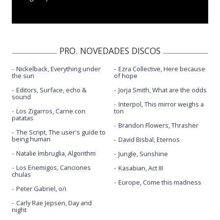
PRO. NOVEDADES DISCOS
Nickelback, Everything under
Ezra Collective, Here because
the sun
of hope
Editors, Surface, echo &
Jorja Smith, What are the odds
sound
Interpol, This mirror weighs a
Los Zigarros, Carne con
ton
patatas
Brandon Flowers, Thrasher
The Script, The user's guide to
being human
David Bisbal, Eternos
Natalie Imbruglia, Algorithm
Jungle, Sunshine
Los Enemigos, Canciones
Kasabian, Act III
chulas
Europe, Come this madness
Peter Gabriel, o/i
Carly Rae Jepsen, Day and
night