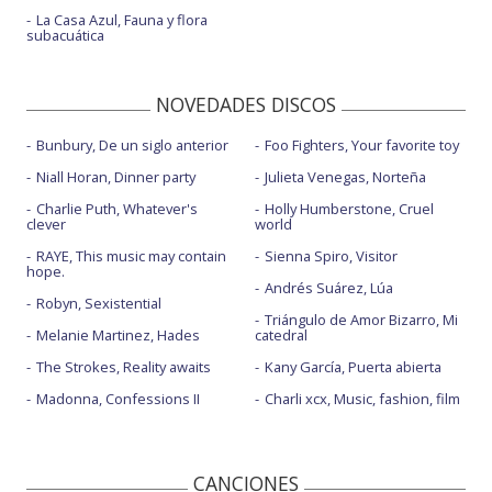
La Casa Azul, Fauna y flora
subacuática
NOVEDADES DISCOS
Bunbury, De un siglo anterior
Foo Fighters, Your favorite toy
Niall Horan, Dinner party
Julieta Venegas, Norteña
Charlie Puth, Whatever's
Holly Humberstone, Cruel
clever
world
RAYE, This music may contain
Sienna Spiro, Visitor
hope.
Andrés Suárez, Lúa
Robyn, Sexistential
Triángulo de Amor Bizarro, Mi
Melanie Martinez, Hades
catedral
The Strokes, Reality awaits
Kany García, Puerta abierta
Madonna, Confessions II
Charli xcx, Music, fashion, film
CANCIONES