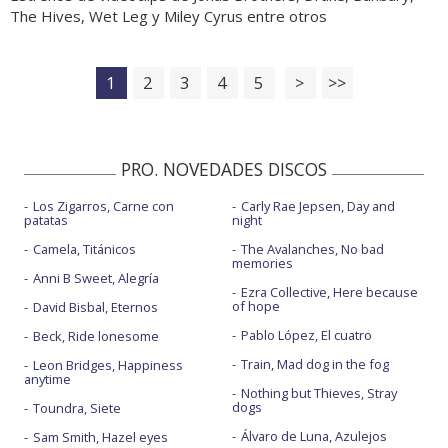
The Hives, Wet Leg y Miley Cyrus entre otros
1
2
3
4
5
>
>>
PRO. NOVEDADES DISCOS
Los Zigarros, Carne con
Carly Rae Jepsen, Day and
patatas
night
Camela, Titánicos
The Avalanches, No bad
memories
Anni B Sweet, Alegría
Ezra Collective, Here because
of hope
David Bisbal, Eternos
Pablo López, El cuatro
Beck, Ride lonesome
Train, Mad dog in the fog
Leon Bridges, Happiness
anytime
Nothing but Thieves, Stray
dogs
Toundra, Siete
Álvaro de Luna, Azulejos
Sam Smith, Hazel eyes