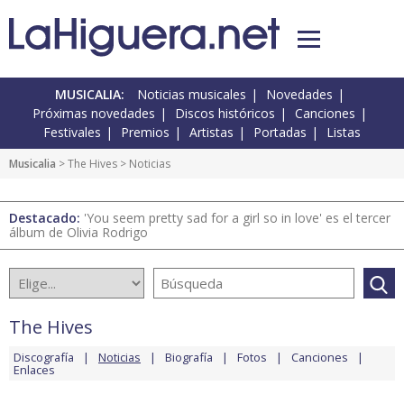
MUSICALIA:
Noticias musicales
Novedades
Próximas novedades
Discos históricos
Canciones
Festivales
Premios
Artistas
Portadas
Listas
Musicalia
>
The Hives
> Noticias
Destacado:
'You seem pretty sad for a girl so in love' es el tercer
álbum de Olivia Rodrigo
The Hives
Discografía
Noticias
Biografía
Fotos
Canciones
Enlaces